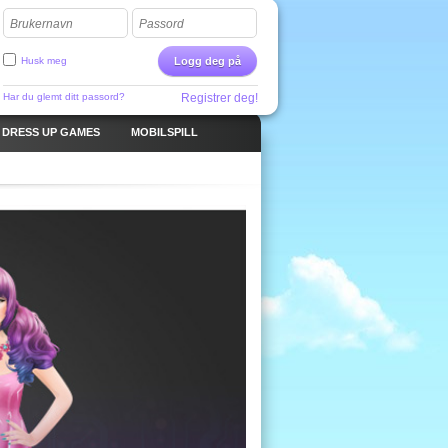
Brukernavn
Passord
Husk meg
Logg deg på
Har du glemt ditt passord?
Registrer deg!
DRESS UP GAMES
MOBILSPILL