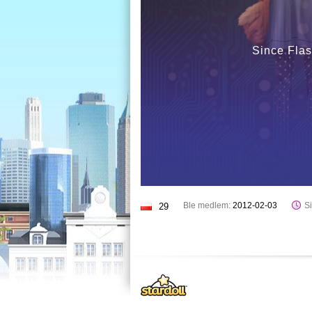
Since Flas
Ble medlem:
2012-02-03
Si
29