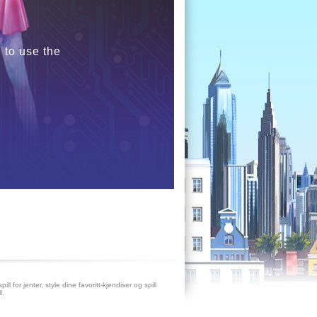
 to use the
pill for jenter, style dine favoritt-kjendiser og spill
l.