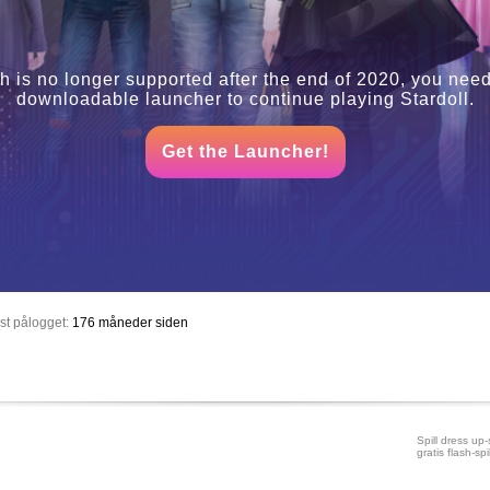
h is no longer supported after the end of 2020, you need
downloadable launcher to continue playing Stardoll.
Get the Launcher!
st pålogget:
176 måneder siden
Spill dress up-s
gratis flash-spil