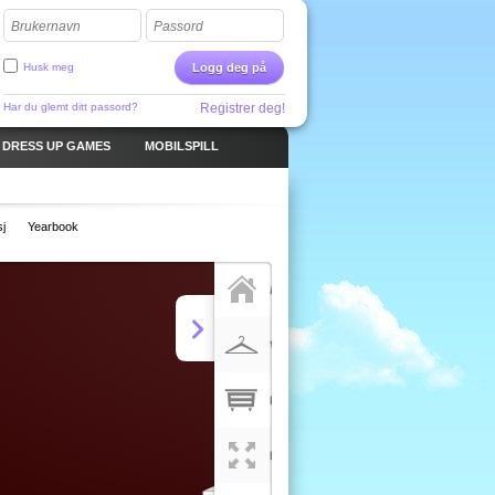
Brukernavn
Passord
Husk meg
Logg deg på
Har du glemt ditt passord?
Registrer deg!
DRESS UP GAMES
MOBILSPILL
sj
Yearbook