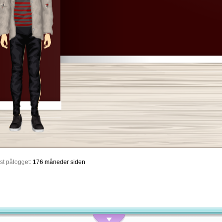
st pålogget:
176 måneder siden