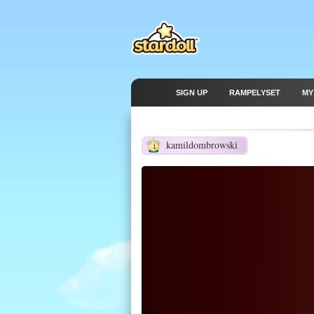
SIGN UP
RAMPELYSET
MY
kamildombrowski
1