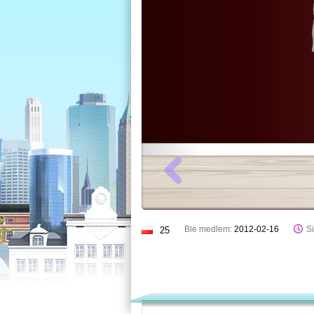
Ble medlem:
2012-02-16
Si
25