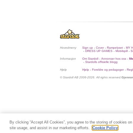
Hovedmeny
Sign up
Cover
Rampelyset
MY 
•
•
•
DRESS UP GAMES
Mobilspill
S
•
•
•
Informasjon
Om Stardoll
Annonser hos oss
Me
•
•
Stardolls offisielle blogg
•
Hjelp
Hjelp
Foreldre og pedagoger
Regl
•
•
© Stardoll AB 2006-2026. All rights reserved.
Gjennom
By clicking “Accept All Cookies”, you agree to the storing of cookies on
site usage, and assist in our marketing efforts.
Cookie Policy