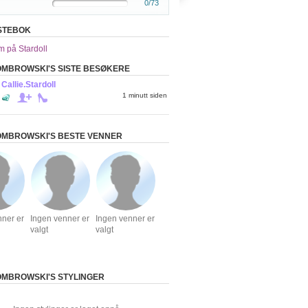
0/73
STEBOK
m på Stardoll
MBROWSKI'S SISTE BESØKERE
Callie.Stardoll
1 minutt siden
OMBROWSKI'S BESTE VENNER
nner er
Ingen venner er
Ingen venner er
valgt
valgt
MBROWSKI'S STYLINGER