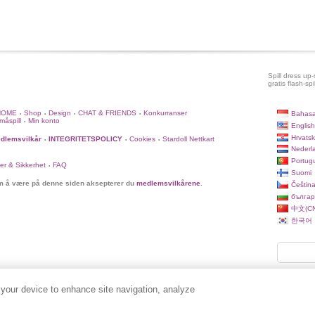
Spill dress up-s
gratis flash-spil
HOME
Shop
Design
CHAT & FRIENDS
Konkurranser
Bahasa
•
•
•
•
måspill
Min konto
•
English
Hrvatsk
dlemsvilkår
INTEGRITETSPOLICY
Cookies
Stardoll Nettkart
•
•
•
Nederl
Portug
er & Sikkerhet
FAQ
•
Suomi
 å være på denne siden aksepterer du
medlemsvilkårene
.
Češtin
българ
中文(CN
한국어
 your device to enhance site navigation, analyze