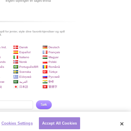
Ingen stylinger er laget ennå
pill for jenter, style dine favoritt-kjendiser og spill
l.
 Ind.
Dansk
Deutsch
Español
Français
i
Italiano
Magyar
ands
Norsk
Polski
uês
Português/BR
Română
Svenska
Türkçe
a
Ελληνικά
Русский
ски
العربية
हिन्दी
)
日本語
繁體字
Søk
Cookies Settings
Accept All Cookies