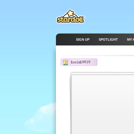
SIGN UP
SPOTLIGHT
MY 
kociak9919
2