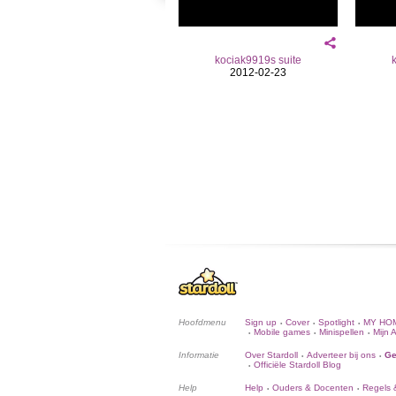
kociak9919s suite
2012-02-23
Hoofdmenu
Sign up
Cover
Spotlight
MY HO
•
•
•
Mobile games
Minispellen
Mijn 
•
•
•
Informatie
Over Stardoll
Adverteer bij ons
Ge
•
•
Officiële Stardoll Blog
•
Help
Help
Ouders & Docenten
Regels &
•
•