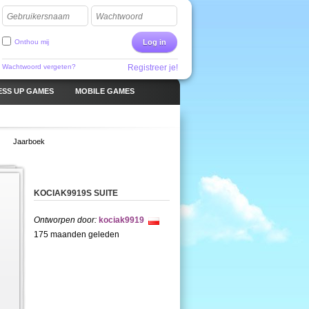
Gebruikersnaam
Wachtwoord
Onthou mij
Log in
Wachtwoord vergeten?
Registreer je!
ESS UP GAMES
MOBILE GAMES
Jaarboek
KOCIAK9919S SUITE
Ontworpen door:
kociak9919
175 maanden geleden