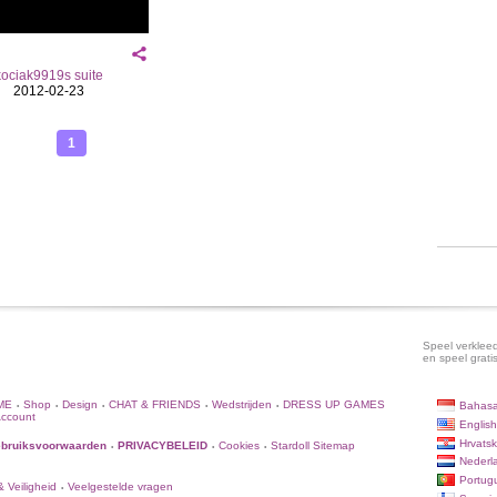
kociak9919s suite
2012-02-23
1
Speel verkleed
en speel grati
ME
Shop
Design
CHAT & FRIENDS
Wedstrijden
DRESS UP GAMES
Bahasa
•
•
•
•
•
Account
English
Hrvatsk
bruiksvoorwaarden
PRIVACYBELEID
Cookies
Stardoll Sitemap
•
•
•
Nederl
Portug
 Veiligheid
Veelgestelde vragen
•