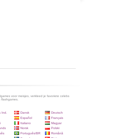
games voor meisjes, verkleed je favoriete celebs
s flashgames.
 Ind.
Dansk
Deutsch
Español
Français
i
Italiano
Magyar
ands
Norsk
Polski
uês
Português/BR
Română