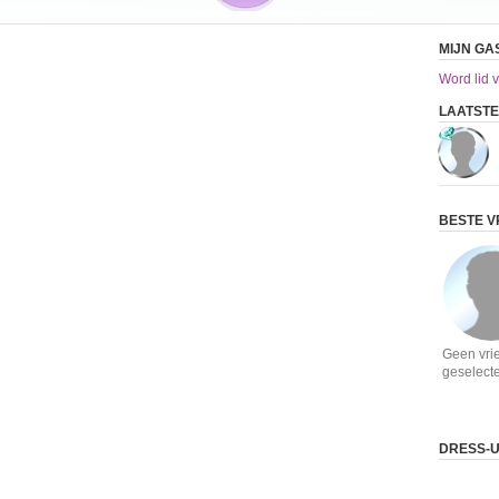
MIJN G
Word lid v
LAATST
BESTE V
Geen vri
geselect
DRESS-