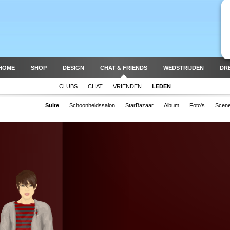
HOME
SHOP
DESIGN
CHAT & FRIENDS
WEDSTRIJDEN
DR
CLUBS
CHAT
VRIENDEN
LEDEN
Suite
Schoonheidssalon
StarBazaar
Album
Foto's
Scen