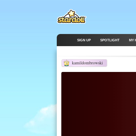
SIGN UP
SPOTLIGHT
MY 
kamildombrowski
1