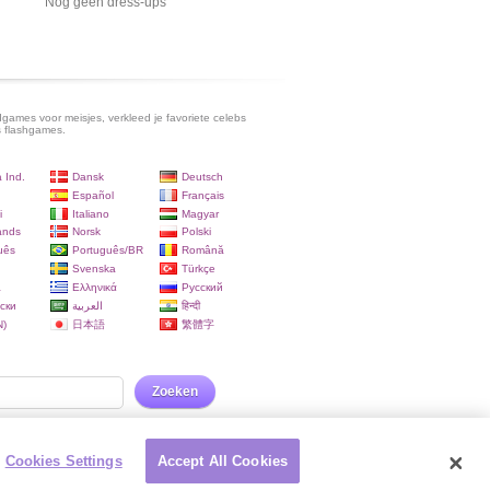
Nog geen dress-ups
games voor meisjes, verkleed je favoriete celebs
s flashgames.
 Ind.
Dansk
Deutsch
Español
Français
i
Italiano
Magyar
ands
Norsk
Polski
uês
Português/BR
Română
Svenska
Türkçe
a
Ελληνικά
Русский
ски
العربية
हिन्दी
)
日本語
繁體字
Zoeken
Cookies Settings
Accept All Cookies