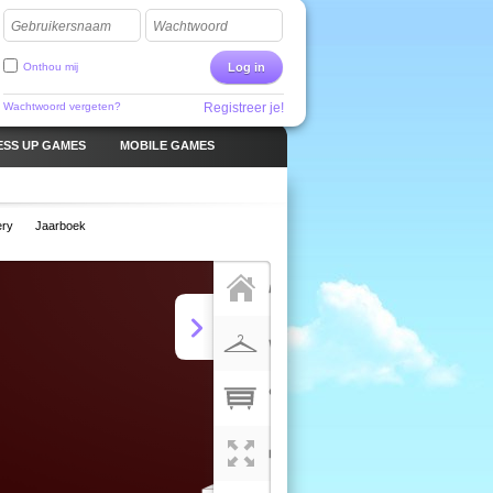
Gebruikersnaam
Wachtwoord
Onthou mij
Log in
Wachtwoord vergeten?
Registreer je!
ESS UP GAMES
MOBILE GAMES
ery
Jaarboek