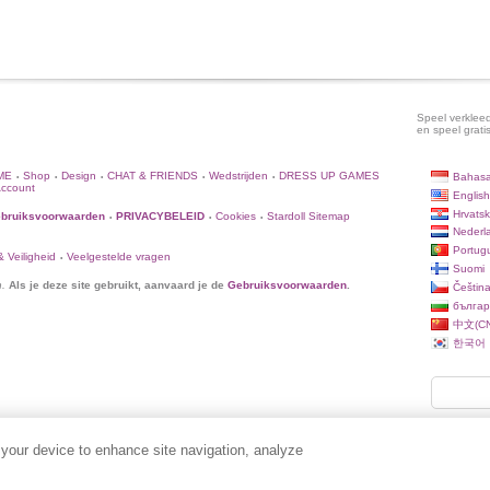
Speel verkleed
en speel grati
ME
Shop
Design
CHAT & FRIENDS
Wedstrijden
DRESS UP GAMES
Bahasa
•
•
•
•
•
Account
English
Hrvatsk
bruiksvoorwaarden
PRIVACYBELEID
Cookies
Stardoll Sitemap
•
•
•
Nederl
Portug
 Veiligheid
Veelgestelde vragen
•
Suomi
n.
Als je deze site gebruikt, aanvaard je de
Gebruiksvoorwaarden
.
Češtin
българ
中文(CN
한국어
 your device to enhance site navigation, analyze