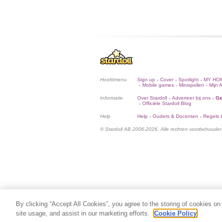
Hoofdmenu
Sign up
Cover
Spotlight
MY HO
•
•
•
Mobile games
Minispellen
Mijn 
•
•
•
Informatie
Over Stardoll
Adverteer bij ons
Ge
•
•
Officiële Stardoll Blog
•
Help
Help
Ouders & Docenten
Regels &
•
•
© Stardoll AB 2006-2026. Alle rechten voorbehoude
By clicking “Accept All Cookies”, you agree to the storing of cookies on
site usage, and assist in our marketing efforts.
Cookie Policy