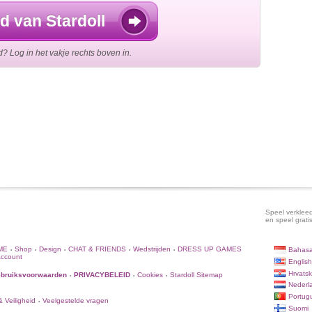
d van Stardoll
id? Log in het vakje rechts boven in.
Speel verkleed
en speel grati
ME
Shop
Design
CHAT & FRIENDS
Wedstrijden
DRESS UP GAMES
Bahasa
•
•
•
•
•
Account
English
Hrvatsk
bruiksvoorwaarden
PRIVACYBELEID
Cookies
Stardoll Sitemap
•
•
•
Nederl
Portug
 Veiligheid
Veelgestelde vragen
•
Suomi