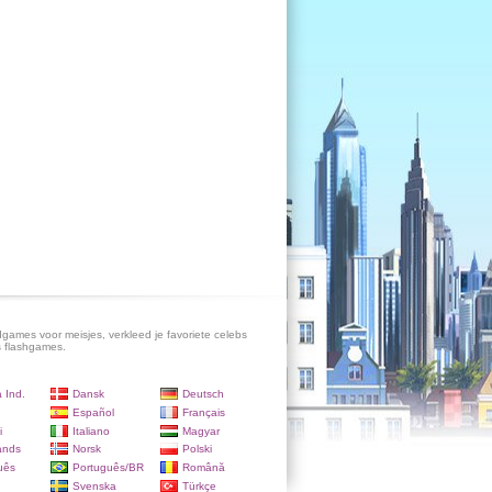
games voor meisjes, verkleed je favoriete celebs
s flashgames.
 Ind.
Dansk
Deutsch
Español
Français
i
Italiano
Magyar
ands
Norsk
Polski
uês
Português/BR
Română
Svenska
Türkçe