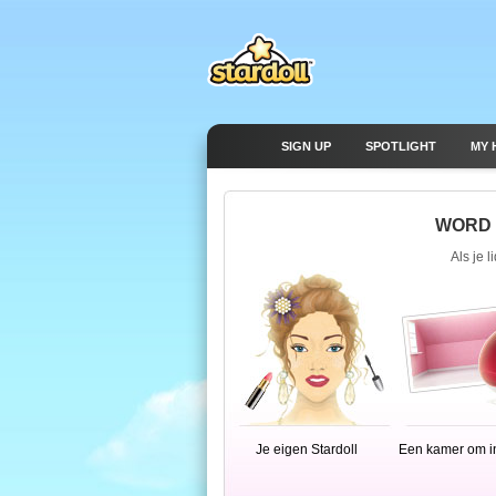
SIGN UP
SPOTLIGHT
MY 
WORD N
Als je l
Je eigen Stardoll
Een kamer om in