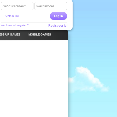
Gebruikersnaam
Wachtwoord
Onthou mij
Log in
Wachtwoord vergeten?
Registreer je!
ESS UP GAMES
MOBILE GAMES