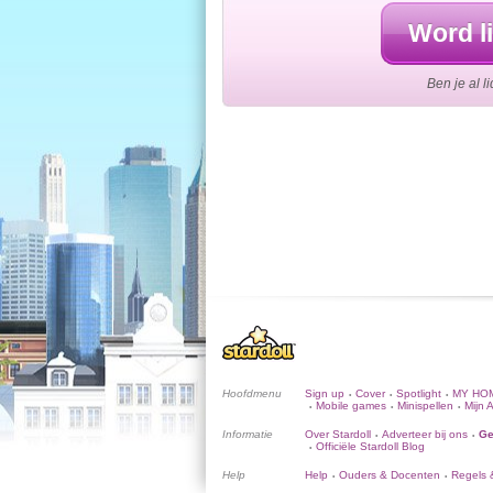
Word li
Ben je al l
Hoofdmenu
Sign up
Cover
Spotlight
MY HO
•
•
•
Mobile games
Minispellen
Mijn 
•
•
•
Informatie
Over Stardoll
Adverteer bij ons
Ge
•
•
Officiële Stardoll Blog
•
Help
Help
Ouders & Docenten
Regels &
•
•