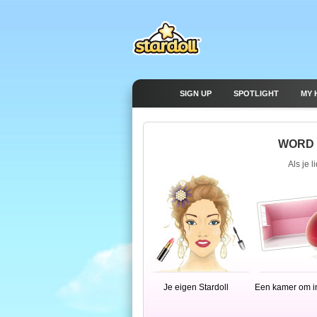
SIGN UP
SPOTLIGHT
MY 
WORD N
Als je l
Je eigen Stardoll
Een kamer om in