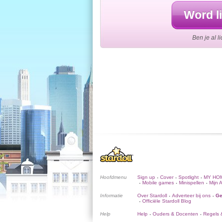
Word li
Ben je al l
Hoofdmenu
Sign up
Cover
Spotlight
MY HO
•
•
•
Mobile games
Minispellen
Mijn 
•
•
•
Informatie
Over Stardoll
Adverteer bij ons
Ge
•
•
Officiële Stardoll Blog
•
Help
Help
Ouders & Docenten
Regels &
•
•