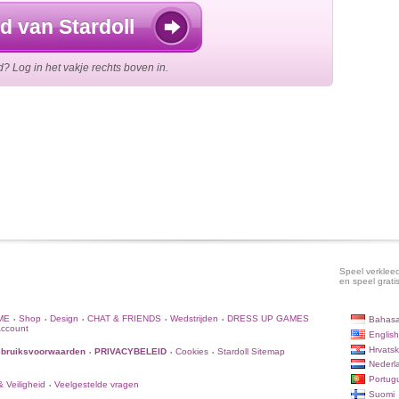
d van Stardoll
id? Log in het vakje rechts boven in.
Speel verkleed
en speel grati
ME
Shop
Design
CHAT & FRIENDS
Wedstrijden
DRESS UP GAMES
Bahasa
•
•
•
•
•
Account
English
Hrvatsk
bruiksvoorwaarden
PRIVACYBELEID
Cookies
Stardoll Sitemap
•
•
•
Nederl
Portug
 Veiligheid
Veelgestelde vragen
•
Suomi