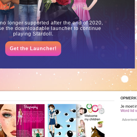
 no longer supported after the end of 2020,
se the downloadable launcher to continue
playing Stardoll.
Get the Launcher!
OPMERK
Je moet i
Word lid v
Advertent