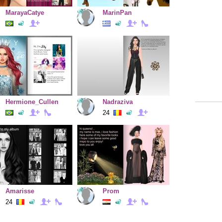
MarayaCatye
MarinPan
Hermione_Cullen
Nadraziva
24
Amarisse
Prom
24