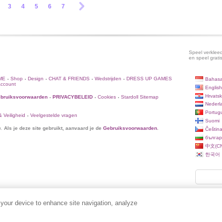
3
4
5
6
7
Speel verkleed
en speel grati
ME
Shop
Design
CHAT & FRIENDS
Wedstrijden
DRESS UP GAMES
Bahasa
•
•
•
•
•
Account
English
Hrvatsk
bruiksvoorwaarden
PRIVACYBELEID
Cookies
Stardoll Sitemap
•
•
•
Nederl
Portug
 Veiligheid
Veelgestelde vragen
•
Suomi
n.
Als je deze site gebruikt, aanvaard je de
Gebruiksvoorwaarden
.
Češtin
българ
中文(CN
한국어
 your device to enhance site navigation, analyze