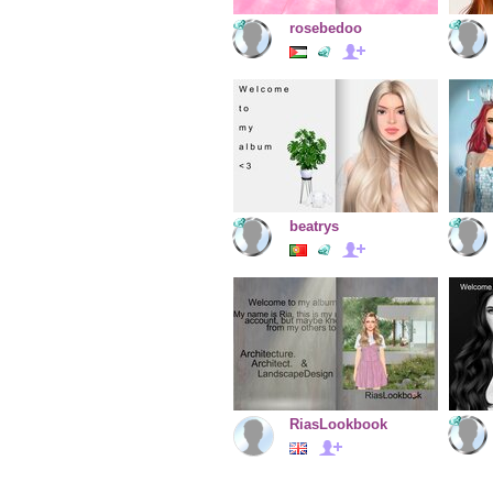
rosebedoo
beatrys
RiasLookbook