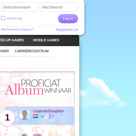
Gebruikersnaam
Wachtwoord
Onthou mij
Log in
Wachtwoord vergeten?
Registreer je!
ESS UP GAMES
MOBILE GAMES
ANNER
CARRIÈRECENTRUM
LegendsDaughter
1
sade.