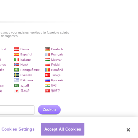
games voor meisjes, verkleed je favoriete celebs
s flashgames.
 Ind.
Dansk
Deutsch
Español
Français
i
Italiano
Magyar
ands
Norsk
Polski
uês
Português/BR
Română
Svenska
Türkçe
a
Ελληνικά
Русский
ски
العربية
हिन्दी
)
日本語
繁體字
Zoeken
Cookies Settings
Accept All Cookies