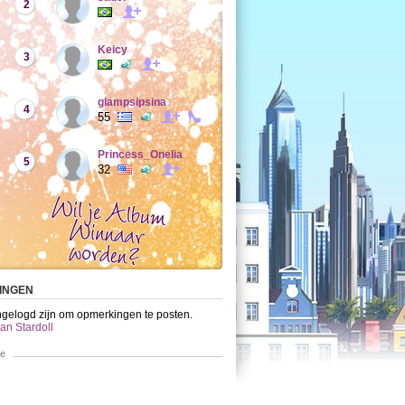
2
Keicy
3
glampsipsina
4
55
Princess_Onelia
5
32
INGEN
ngelogd zijn om opmerkingen te posten.
an Stardoll
ie