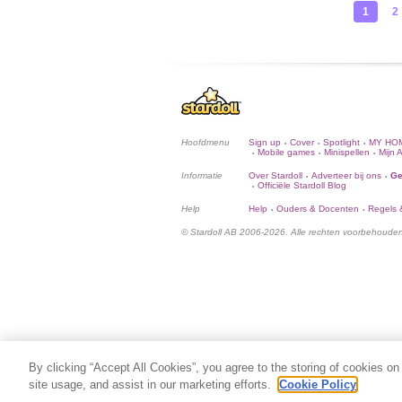
1
2
Hoofdmenu
Sign up
Cover
Spotlight
MY HO
•
•
•
Mobile games
Minispellen
Mijn 
•
•
•
Informatie
Over Stardoll
Adverteer bij ons
Ge
•
•
Officiële Stardoll Blog
•
Help
Help
Ouders & Docenten
Regels &
•
•
© Stardoll AB 2006-2026. Alle rechten voorbehoude
By clicking “Accept All Cookies”, you agree to the storing of cookies on
site usage, and assist in our marketing efforts.
Cookie Policy