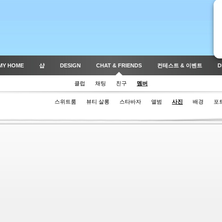
MY HOME
샵
DESIGN
CHAT & FRIENDS
컨테스트 & 이벤트
D
클럽
채팅
친구
멤버
스위트룸
뷰티 살롱
스타바자
앨범
사진
배경
포