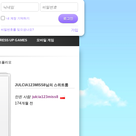
닉네임
비밀번호
내 계정 기억하기
로그인
비밀번호를 잊으셨나요?
가입
RESS UP GAMES
모바일 게임
트폴리오
JULCIA123MISS8님의 스위트룸 
만든 사람:
julcia123miss8
174개월 전