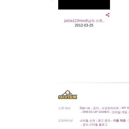
julcia123miss8님의 스위..
2012-03-25
Sign up
MY 
시작 메뉴
표지
스포트라이트
•
•
•
DRESS UP GAMES
모바일 게임
•
•
•
인포메이션
스타돌 소개
광고 문의
이용 약관
•
•
•
공식 스타돌 블로그
•