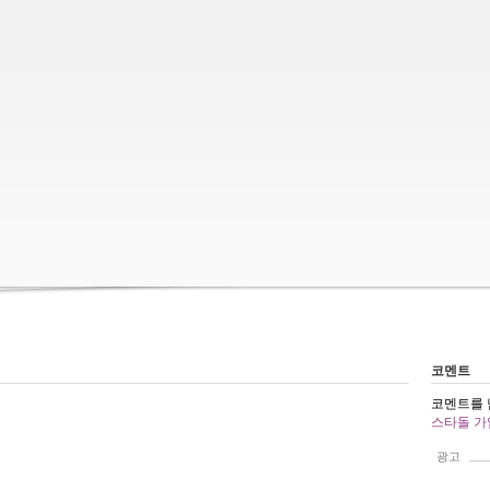
코멘트
코멘트를 
스타돌 가
광고