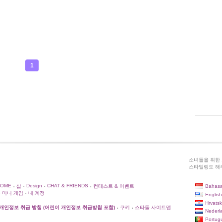
1
소녀들을 위한 
스타일링도 해주
HOME
Design
CHAT & FRIENDS
Bahasa
샵
컨테스트 & 이벤트
•
•
•
•
미니 게임
내 계정
English
•
Hrvatsk
개인정보 취급 방침 (어린이 개인정보 취급방침 포함)
쿠키
스타돌 사이트맵
•
•
Nederl
Portug