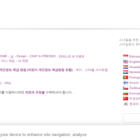
소녀들을 위한 
스타일링도 해주
HOME
Design
CHAT & FRIENDS
Bahasa
샵
컨테스트 & 이벤트
•
•
•
•
미니 게임
내 계정
English
•
Hrvatsk
개인정보 취급 방침 (어린이 개인정보 취급방침 포함)
쿠키
스타돌 사이트맵
•
•
Nederl
Portug
Suomi
FAQ
안
•
Češtin
트를 이용하시려면
약관과 규정을
수락하셔야 합니다. .
българ
中文(CN
한국어
 your device to enhance site navigation, analyze