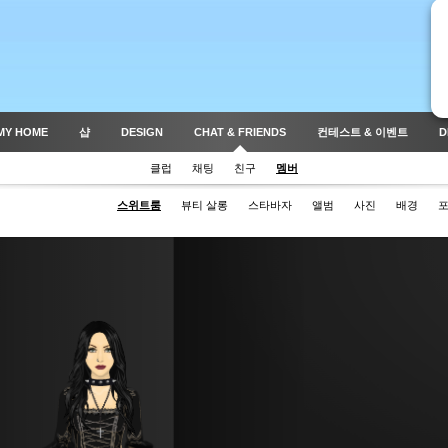
MY HOME
샵
DESIGN
CHAT & FRIENDS
컨테스트 & 이벤트
D
클럽
채팅
친구
멤버
스위트룸
뷰티 살롱
스타바자
앨범
사진
배경