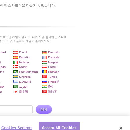
아직 스타일링을 만들지 않았습니다.
드레스업 게임도 즐기고, 내가 제일 좋아하는 스타의
고 또 무료 플래시 게임도 즐겨보세요!
 Ind.
Dansk
Deutsch
Español
Français
i
Italiano
Magyar
ands
Norsk
Polski
uês
Português/BR
Română
Svenska
Türkçe
a
Ελληνικά
Русский
ски
العربية
हिन्दी
)
日本語
繁體字
검색
Cookies Settings
Accept All Cookies