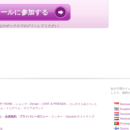
ドールに参加する
上のボックスでログインしてください。
女の子用のド
したり、無料
MY HOME
Design
CHAT & FRIENDS
Bahasa
ショップ
コンテスト&イベント
•
•
•
•
ーム
ミニゲーム
マイアカウント
English
•
•
Hrvatsk
せ
会員規約
プライバシーポリシー
クッキー
Stardoll サイトマップ
•
•
•
•
Nederl
Portug
Suomi
AQ