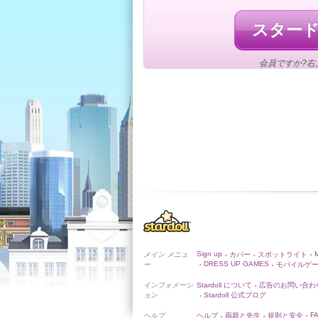
スター
会員ですか?右
Sign up
メイン メニュ
カバー
スポットライト
•
•
•
DRESS UP GAMES
ー
モバイルゲ
•
•
インフォメーシ
Stardoll について
広告のお問い合わ
•
ョン
Stardoll 公式ブログ
•
F
ヘルプ
ヘルプ
両親と先生
規則と安全
•
•
•