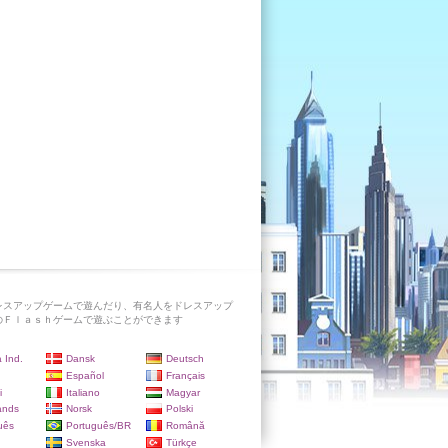
レスアップゲームで遊んだり、有名人をドレスアップ
のＦｌａｓｈゲームで遊ぶことができます
 Ind.
Dansk
Deutsch
Español
Français
i
Italiano
Magyar
ands
Norsk
Polski
uês
Português/BR
Română
Svenska
Türkçe