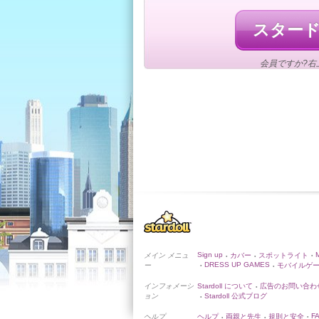
スター
会員ですか?右
Sign up
メイン メニュ
カバー
スポットライト
•
•
•
DRESS UP GAMES
ー
モバイルゲ
•
•
インフォメーシ
Stardoll について
広告のお問い合わ
•
ョン
Stardoll 公式ブログ
•
F
ヘルプ
ヘルプ
両親と先生
規則と安全
•
•
•