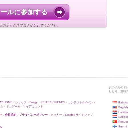
ドールに参加する
上のボックスでログインしてください。
女の子用のド
したり、無料
MY HOME
Design
CHAT & FRIENDS
Bahasa
ショップ
コンテスト&イベント
•
•
•
•
ーム
ミニゲーム
マイアカウント
English
•
•
Hrvatsk
せ
会員規約
プライバシーポリシー
クッキー
Stardoll サイトマップ
•
•
•
•
Nederl
Portug
Suomi
AQ