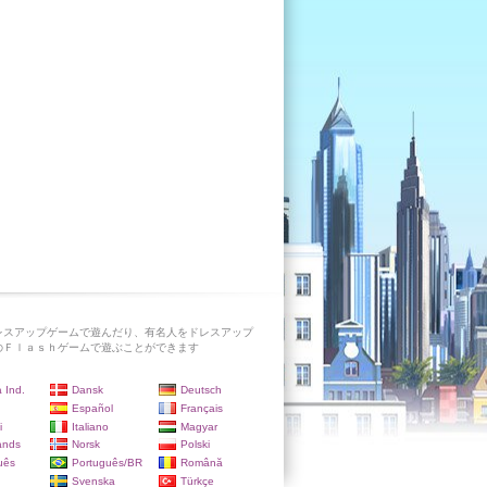
レスアップゲームで遊んだり、有名人をドレスアップ
のＦｌａｓｈゲームで遊ぶことができます
 Ind.
Dansk
Deutsch
Español
Français
i
Italiano
Magyar
ands
Norsk
Polski
uês
Português/BR
Română
Svenska
Türkçe