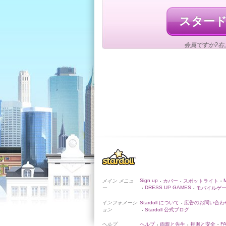
スター
会員ですか?右
Sign up
メイン メニュ
カバー
スポットライト
•
•
•
DRESS UP GAMES
ー
モバイルゲ
•
•
インフォメーシ
Stardoll について
広告のお問い合わ
•
ョン
Stardoll 公式ブログ
•
F
ヘルプ
ヘルプ
両親と先生
規則と安全
•
•
•