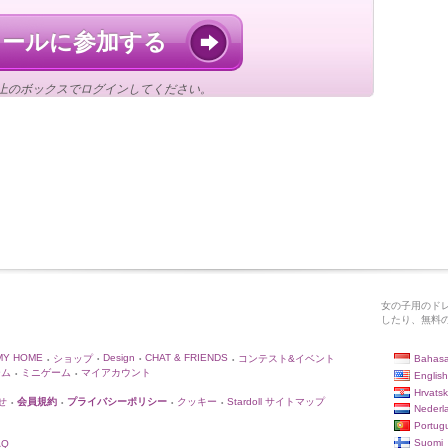
ドールに参加する
上のボックスでログインしてください。
女の子用のド
したり、無料
MY HOME
Design
CHAT & FRIENDS
Bahasa
ショップ
コンテスト&イベント
•
•
•
•
ーム
ミニゲーム
マイアカウント
English
•
•
Hrvatsk
せ
会員規約
プライバシーポリシー
クッキー
Stardoll サイトマップ
•
•
•
•
Nederl
Portug
Suomi
AQ