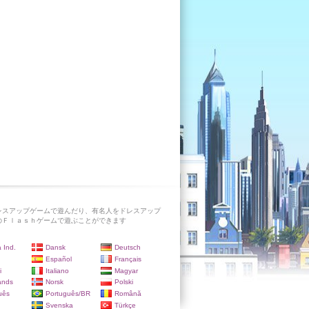
レスアップゲームで遊んだり、有名人をドレスアップ
のＦｌａｓｈゲームで遊ぶことができます
 Ind.
Dansk
Deutsch
Español
Français
i
Italiano
Magyar
ands
Norsk
Polski
uês
Português/BR
Română
Svenska
Türkçe