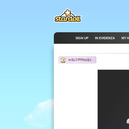
SIGN UP
IN EVIDENZA
MY 
wiki1999miki-
3