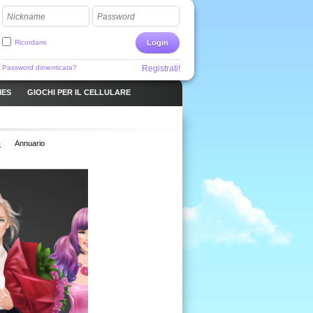
Nickname
Password
Ricordami
Login
Password dimenticata?
Registrati!
MES
GIOCHI PER IL CELLULARE
o
Annuario