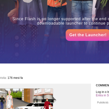
Since Flash is no longer supported after the end 
downloadable launcher to continue pl
Get the Launcher!
isita:
176 mesi fa
COMMEN
Log in o I
Entra in S
Pubblicitá