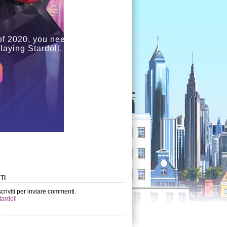
of 2020, you need to use the
aying Stardoll.
TI
scriviti per inviare commenti.
tardoll