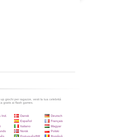
up giochi per ragazze, vesti la tua celebritá
ca gratis ai flash games.
 Ind.
Dansk
Deutsch
Español
Français
i
Italiano
Magyar
ands
Norsk
Polski
uês
Português/BR
Română