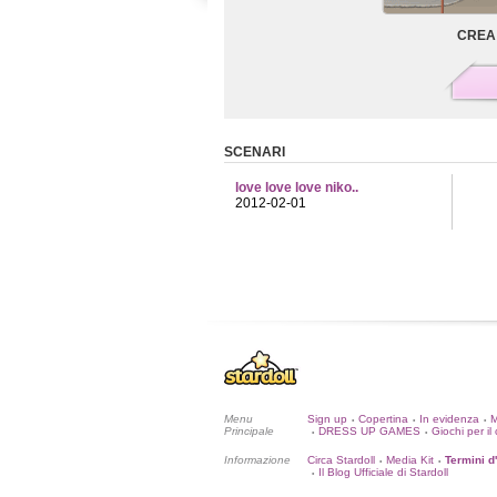
CREA 
SCENARI
love love love niko..
2012-02-01
Menu
Sign up
Copertina
In evidenza
•
•
•
Principale
DRESS UP GAMES
Giochi per il 
•
•
Informazione
Circa Stardoll
Media Kit
Termini d
•
•
Il Blog Ufficiale di Stardoll
•