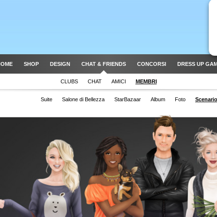
HOME
SHOP
DESIGN
CHAT & FRIENDS
CONCORSI
DRESS UP GA
CLUBS
CHAT
AMICI
MEMBRI
Suite
Salone di Bellezza
StarBazaar
Album
Foto
Scenari