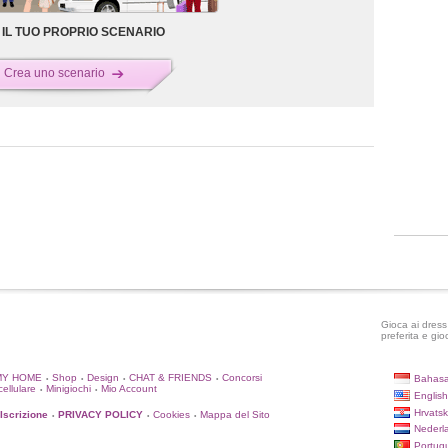
IL TUO PROPRIO SCENARIO
Crea uno scenario
Gioca ai dress 
preferita e gio
MY HOME
Shop
Design
CHAT & FRIENDS
Concorsi
Bahasa
•
•
•
•
cellulare
Minigiochi
Mio Account
•
•
English
Hrvatsk
'Iscrizione
PRIVACY POLICY
Cookies
Mappa del Sito
•
•
•
Nederl
Portug