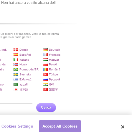
Non hai ancora vestito alcuna doll
up giochi per ragazze, vesti la tua celebritá
ca gratis ai flash games.
 Ind.
Dansk
Deutsch
Español
Français
i
Italiano
Magyar
ands
Norsk
Polski
uês
Português/BR
Română
Svenska
Türkçe
a
Ελληνικά
Русский
ски
العربية
हिन्दी
)
日本語
繁體字
Cerca
Cookies Settings
Accept All Cookies