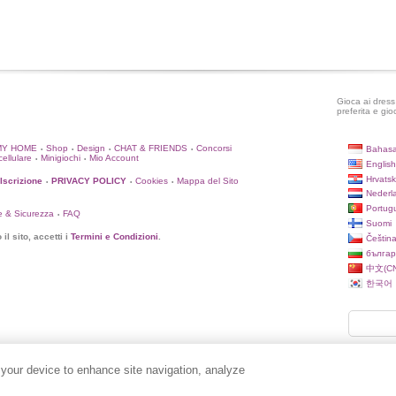
Gioca ai dress 
preferita e gio
MY HOME
Shop
Design
CHAT & FRIENDS
Concorsi
Bahasa
•
•
•
•
cellulare
Minigiochi
Mio Account
•
•
English
Hrvatsk
'Iscrizione
PRIVACY POLICY
Cookies
Mappa del Sito
•
•
•
Nederl
Portug
e & Sicurezza
FAQ
•
Suomi
il sito, accetti i
Termini e Condizioni
.
Češtin
българ
中文(CN
한국어
 your device to enhance site navigation, analyze