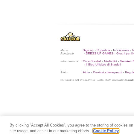
Menu
Sign up
Copertina
In evidenza
•
•
•
Principale
DRESS UP GAMES
Giochi per il 
•
•
Informazione
Circa Stardoll
Media Kit
Termini d
•
•
Il Blog Ufficiale di Stardoll
•
Aiuto
Aiuto
Genitori e Insegnanti
Regol
•
•
© Stardoll AB 2006-2026. Tutti i diritti riservati.
Usando 
By clicking “Accept All Cookies”, you agree to the storing of cookies on
site usage, and assist in our marketing efforts.
Cookie Policy