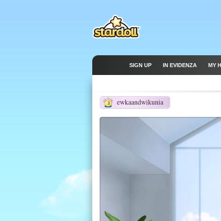
SIGN UP
IN EVIDENZA
MY 
ewkaandwikunia
3