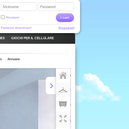
Nickname
Password
Ricordami
Login
Password dimenticata?
Registrati!
MES
GIOCHI PER IL CELLULARE
io
Annuario