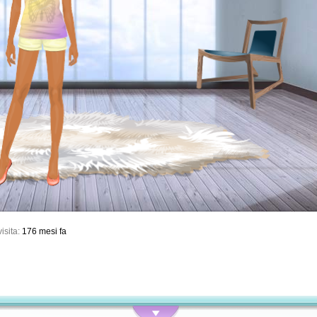
isita:
176 mesi fa