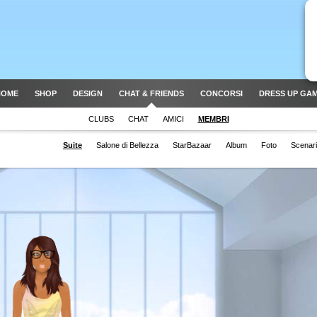
HOME
SHOP
DESIGN
CHAT & FRIENDS
CONCORSI
DRESS UP GA
CLUBS
CHAT
AMICI
MEMBRI
Suite
Salone di Bellezza
StarBazaar
Album
Foto
Scenar