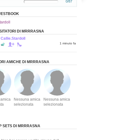
0/87
GUESTBOOK
tardoll
ISITATORI DI MRRRASNA
Callie.Stardoll
1 minuto fa
IORI AMICHE DI MRRRASNA
 amica
Nessuna amica
Nessuna amica
ata
selezionata
selezionata
 SETS DI MRRRASNA