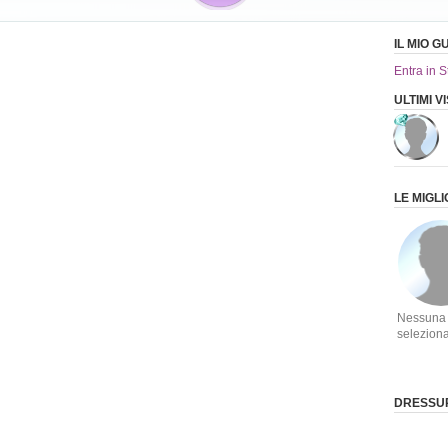
IL MIO 
Entra in S
ULTIMI V
LE MIGL
Nessuna
selezion
DRESSUP