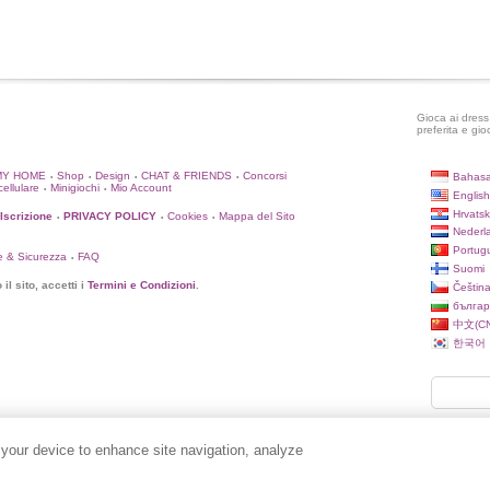
Gioca ai dress 
preferita e gio
MY HOME
Shop
Design
CHAT & FRIENDS
Concorsi
Bahasa
•
•
•
•
cellulare
Minigiochi
Mio Account
•
•
English
Hrvatsk
'Iscrizione
PRIVACY POLICY
Cookies
Mappa del Sito
•
•
•
Nederl
Portug
e & Sicurezza
FAQ
•
Suomi
il sito, accetti i
Termini e Condizioni
.
Češtin
българ
中文(CN
한국어
 your device to enhance site navigation, analyze