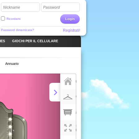
Nickname
Password
Ricordami
Login
Password dimenticata?
Registrati!
MES
GIOCHI PER IL CELLULARE
Annuario