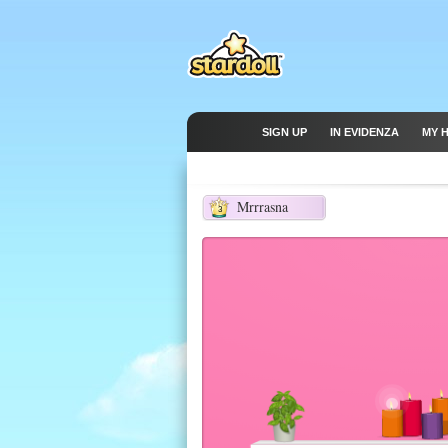
SIGN UP
IN EVIDENZA
MY 
Mrrrasna
3