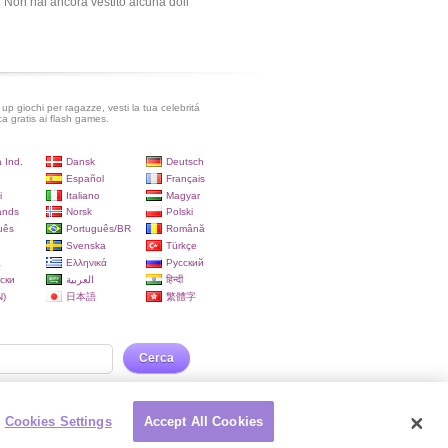
Non hai ancora vestito alcuna doll
up giochi per ragazze, vesti la tua celebritá
ca gratis ai flash games.
 Ind.
Dansk
Deutsch
Español
Français
i
Italiano
Magyar
ands
Norsk
Polski
uês
Português/BR
Română
Svenska
Türkçe
a
Ελληνικά
Русский
ски
العربية
हिन्दी
)
日本語
繁體字
Cerca
Cookies Settings
Accept All Cookies