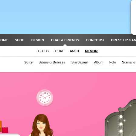
HOME
SHOP
DESIGN
CHAT & FRIENDS
CONCORSI
DRESS UP GA
CLUBS
CHAT
AMICI
MEMBRI
Suite
Salone di Bellezza
StarBazaar
Album
Foto
Scenario