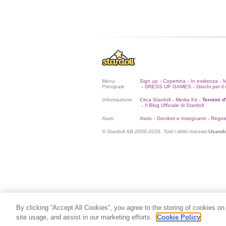
Menu
Sign up
Copertina
In evidenza
•
•
•
Principale
DRESS UP GAMES
Giochi per il 
•
•
Informazione
Circa Stardoll
Media Kit
Termini d
•
•
Il Blog Ufficiale di Stardoll
•
Aiuto
Aiuto
Genitori e Insegnanti
Regol
•
•
© Stardoll AB 2006-2026. Tutti i diritti riservati.
Usando 
By clicking “Accept All Cookies”, you agree to the storing of cookies on
site usage, and assist in our marketing efforts.
Cookie Policy