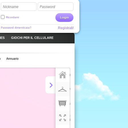
Nickname
Password
Ricordami
Login
Password dimenticata?
Registrati!
MES
GIOCHI PER IL CELLULARE
o
Annuario