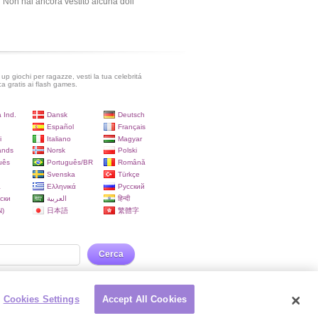
Non hai ancora vestito alcuna doll
up giochi per ragazze, vesti la tua celebritá
ca gratis ai flash games.
 Ind.
Dansk
Deutsch
Español
Français
i
Italiano
Magyar
ands
Norsk
Polski
uês
Português/BR
Română
Svenska
Türkçe
a
Ελληνικά
Русский
ски
العربية
हिन्दी
)
日本語
繁體字
Cerca
Cookies Settings
Accept All Cookies