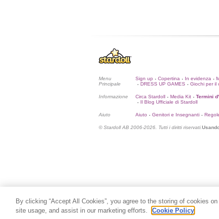
Menu
Sign up
Copertina
In evidenza
•
•
•
Principale
DRESS UP GAMES
Giochi per il 
•
•
Informazione
Circa Stardoll
Media Kit
Termini d
•
•
Il Blog Ufficiale di Stardoll
•
Aiuto
Aiuto
Genitori e Insegnanti
Regol
•
•
© Stardoll AB 2006-2026. Tutti i diritti riservati.
Usando 
By clicking “Accept All Cookies”, you agree to the storing of cookies on
site usage, and assist in our marketing efforts.
Cookie Policy