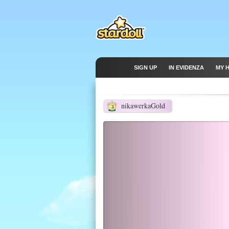
SIGN UP
IN EVIDENZA
MY 
nikawerkaGold
3