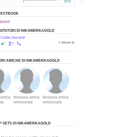
0/73
GUESTBOOK
tardoll
VISITATORI DI NIKAWERKAGOLD
Callie.Stardoll
1 minuto fa
IORI AMICHE DI NIKAWERKAGOLD
 amica
Nessuna amica
Nessuna amica
ata
selezionata
selezionata
 SETS DI NIKAWERKAGOLD