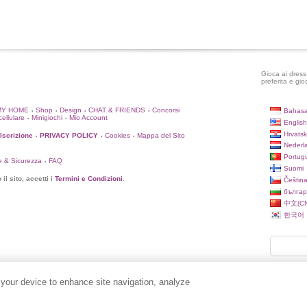
Gioca ai dress 
preferita e gio
MY HOME
Shop
Design
CHAT & FRIENDS
Concorsi
Bahasa
•
•
•
•
cellulare
Minigiochi
Mio Account
•
•
English
Hrvatsk
'Iscrizione
PRIVACY POLICY
Cookies
Mappa del Sito
•
•
•
Nederl
Portug
e & Sicurezza
FAQ
•
Suomi
il sito, accetti i
Termini e Condizioni
.
Češtin
българ
中文(CN
한국어
 your device to enhance site navigation, analyze