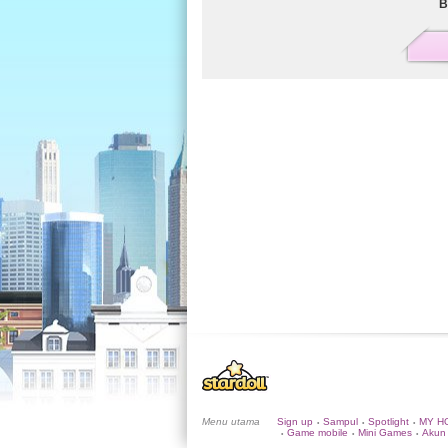
B
Menu utama
Sign up
Sampul
Spotlight
MY H
•
•
•
Game mobile
Mini Games
Akun
•
•
•