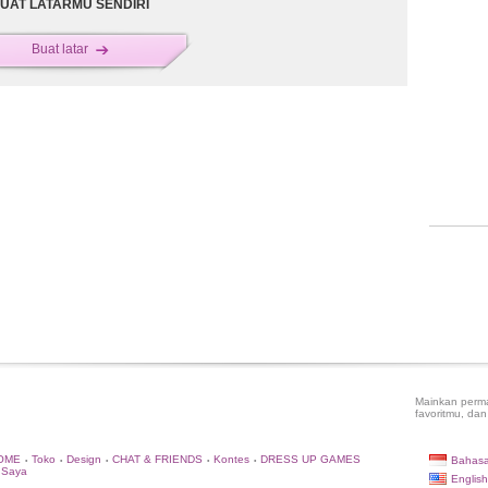
UAT LATARMU SENDIRI
Buat latar
Mainkan perma
favoritmu, dan
OME
Toko
Design
CHAT & FRIENDS
Kontes
DRESS UP GAMES
Bahasa
•
•
•
•
•
 Saya
English