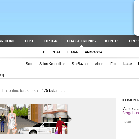
MY HOME
TOKO
DESIGN
CHAT & FRIENDS
KONTES
DRES
KLUB
CHAT
TEMAN
ANGGOTA
Suite
Salon Kecantikan
StarBazaar
Album
Foto
Latar
R !
lihat online terakhir kali:
175 bulan lalu
KOMENT
Masuk ata
Bergabung
Iklan