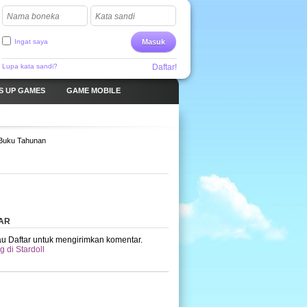
Nama boneka
Kata sandi
Ingat saya
Masuk
Lupa kata sandi?
Daftar!
S UP GAMES
GAME MOBILE
Buku Tahunan
AR
u Daftar untuk mengirimkan komentar.
 di Stardoll