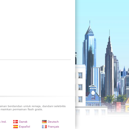
inan berdandan untuk remaja, dandani selebritis
 mainkan permainan flash gratis.
 Ind.
Dansk
Deutsch
Español
Français