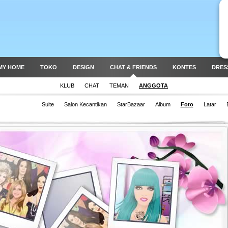
MY HOME
TOKO
DESIGN
CHAT & FRIENDS
KONTES
DRES
KLUB
CHAT
TEMAN
ANGGOTA
Suite
Salon Kecantikan
StarBazaar
Album
Foto
Latar