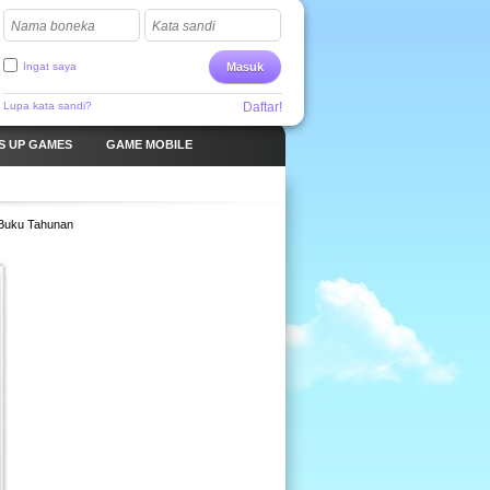
Nama boneka
Kata sandi
Ingat saya
Masuk
Lupa kata sandi?
Daftar!
S UP GAMES
GAME MOBILE
Buku Tahunan