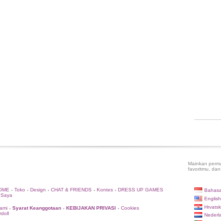
Mainkan perma
favoritmu, dan
OME
Toko
Design
CHAT & FRIENDS
Kontes
DRESS UP GAMES
Bahasa
•
•
•
•
•
 Saya
English
Hrvatsk
ami
Syarat Keanggotaan
KEBIJAKAN PRIVASI
Cookies
•
•
•
doll
Nederl