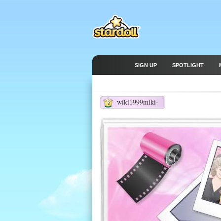
SIGN UP
SPOTLIGHT
wiki1999miki-
3