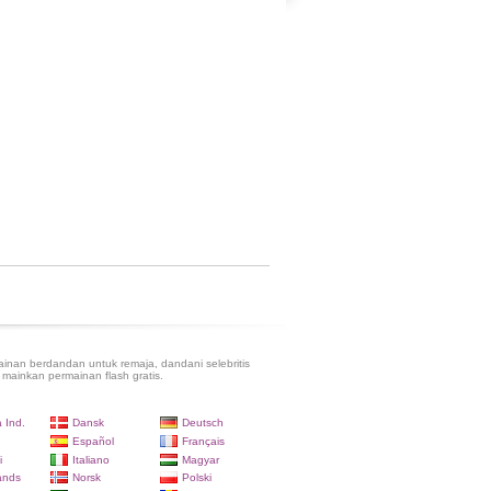
inan berdandan untuk remaja, dandani selebritis
 mainkan permainan flash gratis.
 Ind.
Dansk
Deutsch
Español
Français
i
Italiano
Magyar
ands
Norsk
Polski