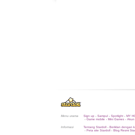
Menu utama
Sign up
Sampul
Spotlight
MY H
•
•
•
Game mobile
Mini Games
Akun
•
•
•
Informasi
Tentang Stardoll
Beriklan dengan k
•
Peta site Stardoll
Blog Resmi Star
•
•