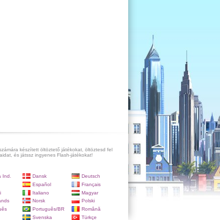
számára készített öltöztető játékokat, öltöztesd fel
aidat, és játssz ingyenes Flash-játékokat!
 Ind.
Dansk
Deutsch
Español
Français
i
Italiano
Magyar
ands
Norsk
Polski
uês
Português/BR
Română
Svenska
Türkçe