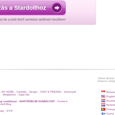
ás a Stardollhoz
zz be a jobb felső sarokban található mezőben!
Játssz lányok 
kedvenc sztárj
MY HOME
Vásárlás
Design
CHAT & FRIENDS
Versenyek
Bahasa
•
•
•
•
•
k
Minijátékok
Saját fiók
•
•
English
Hrvatsk
gi szabályzat
ADATVÉDELMI SZABÁLYZAT
Cookie-k
•
•
rdoll Blog
Nederl
Portug
ság
GYIK
•
Suomi