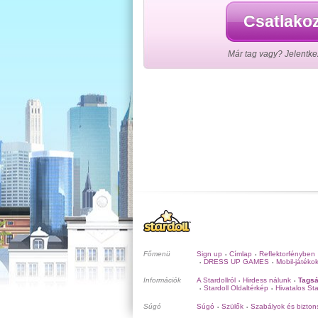
Csatlakoz
Már tag vagy? Jelentke
Főmenü
Sign up
Címlap
Reflektorfényben
•
•
DRESS UP GAMES
Mobil-játéko
•
•
Információk
A Stardollról
Hirdess nálunk
Tagsá
•
•
Stardoll Oldaltérkép
Hivatalos Sta
•
•
Súgó
Súgó
Szülők
Szabályok és bizton
•
•