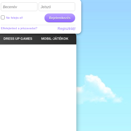
Becenév
Jelszó
Ne felejts el!
Bejelentkezés
Elfelejtetted a jelszavadat?
Regisztrálj!
DRESS UP GAMES
MOBIL-JÁTÉKOK