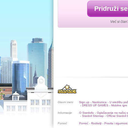
Pridruži se
Već si član
Glavni meni
Sign up
Naslovnica
U središtu pa
•
•
DRESS UP GAMES
Mobilne igre
•
•
Informacije
O Stardollu
Oglašavanje na našoj st
•
Stardoll Sitemap
Official Stardoll
•
•
Pomoć
Pomoć
Roditelji
Pravila i sigurnost
•
•