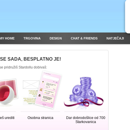
MY HOME
TRGOVINA
DESIGN
CHAT & FRIENDS
NATJEČAJI
 SE SADA, BESPLATNO JE!
e pridružiš Stardollu dobivaš:
š urediti
Osobna stranica
Dar dobrodošlice od 700
Starkovanica