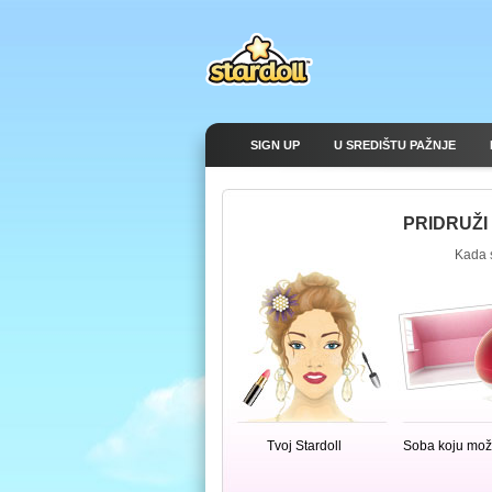
SIGN UP
U SREDIŠTU PAŽNJE
PRIDRUŽI
Kada s
Tvoj Stardoll
Soba koju može