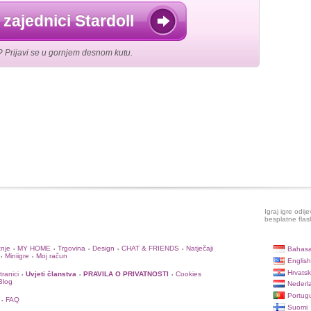
 zajednici Stardoll
? Prijavi se u gornjem desnom kutu.
Igraj igre odij
besplatne flas
žnje
MY HOME
Trgovina
Design
CHAT & FRIENDS
Natječaji
Bahasa
•
•
•
•
•
Miniigre
Moj račun
•
•
English
Hrvatsk
ranici
Uvjeti članstva
PRAVILA O PRIVATNOSTI
Cookies
•
•
•
 Blog
Nederl
Portug
FAQ
•
Suomi