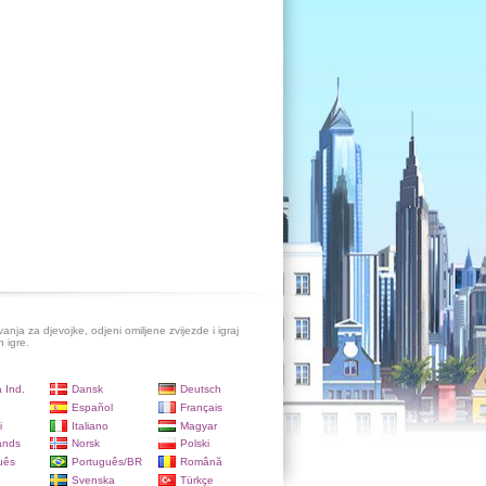
evanja za djevojke, odjeni omiljene zvijezde i igraj
h igre.
 Ind.
Dansk
Deutsch
Español
Français
i
Italiano
Magyar
ands
Norsk
Polski
uês
Português/BR
Română
Svenska
Türkçe