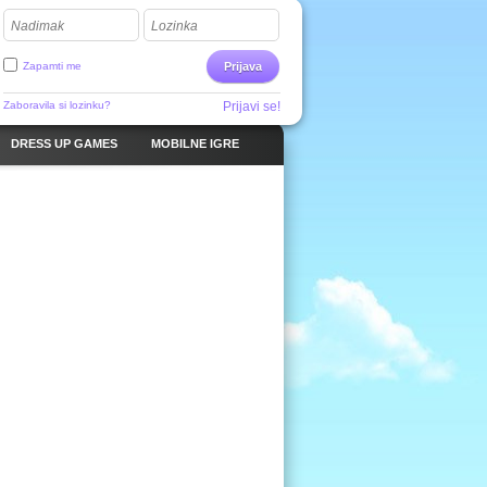
Nadimak
Lozinka
Zapamti me
Prijava
Zaboravila si lozinku?
Prijavi se!
DRESS UP GAMES
MOBILNE IGRE