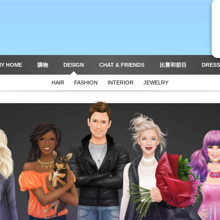
MY HOME
購物
DESIGN
CHAT & FRIENDS
比賽和節目
DRESS
HAIR
FASHION
INTERIOR
JEWELRY