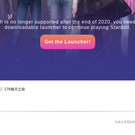
h is no longer supported after the end of 2020, you need
downloadable launcher to continue playing Stardoll.
Get the Launcher!
踪:
176個月之前
玩為女生而設的