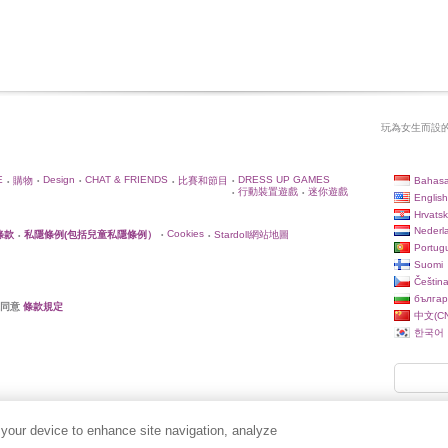
玩為女生而設的
E
Design
CHAT & FRIENDS
DRESS UP GAMES
Bahasa
購物
比賽和節目
•
•
•
•
•
行動裝置遊戲
迷你遊戲
•
•
English
Hrvatsk
Nederl
Cookies
條款
私隱條例(包括兒童私隱條例）
Stardoll網站地圖
•
•
•
Portug
Suomi
Češtin
българ
你同意
條款規定
中文(CN
한국어
 your device to enhance site navigation, analyze