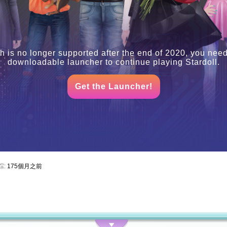
h is no longer supported after the end of 2020, you need
downloadable launcher to continue playing Stardoll.
Get the Launcher!
踪:
175個月之前