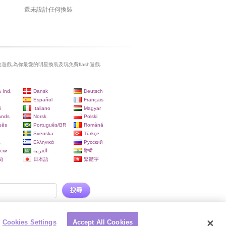
還未設計任何換裝
遊戲,為你最愛的明星換裝及玩免費flash遊戲.
 Ind.
Dansk
Deutsch
Español
Français
i
Italiano
Magyar
ands
Norsk
Polski
uês
Português/BR
Română
Svenska
Türkçe
a
Ελληνικά
Русский
ски
العربية
हिन्दी
)
日本語
繁體字
搜尋
Cookies Settings
Accept All Cookies