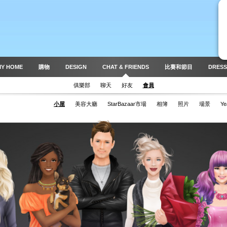
MY HOME
購物
DESIGN
CHAT & FRIENDS
比賽和節目
DRESS
俱樂部
聊天
好友
會員
小屋
美容大廳
StarBazaar市場
相簿
照片
場景
Ye