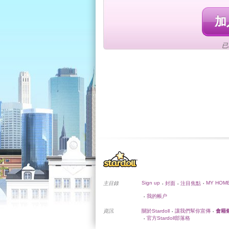
加入
已
Sign up
MY HOM
主目錄
封面
注目焦點
•
•
•
我的帳户
•
資訊
關於Stardoll
讓我們幫你宣傳
會籍
•
•
官方Stardoll部落格
•