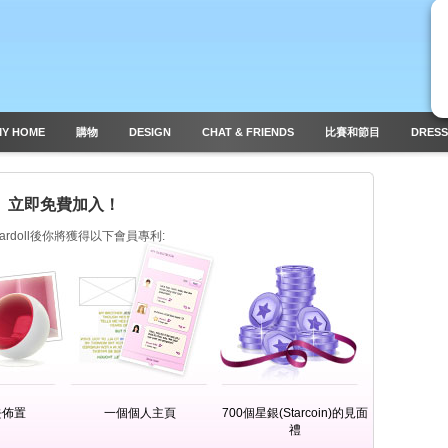
MY HOME
購物
DESIGN
CHAT & FRIENDS
比賽和節目
DRESS
立即免費加入！
tardoll後你將獲得以下會員專利:
去佈置
一個個人主頁
700個星銀(Starcoin)的見面
禮