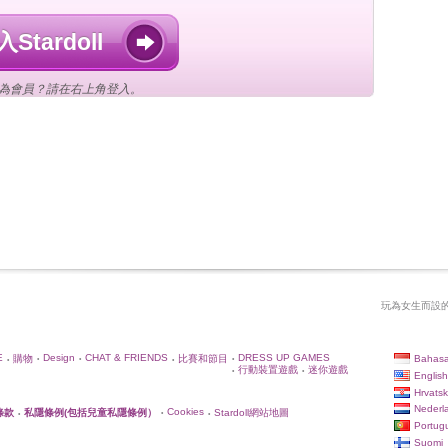
Stardoll
為會員？請在右上角登入。
玩為女生而設的
E
Design
CHAT & FRIENDS
DRESS UP GAMES
Bahasa
購物
比賽和節目
•
•
•
•
•
行動裝置遊戲
迷你遊戲
•
•
English
Hrvatsk
Nederl
Cookies
條款
私隱條例(包括兒童私隱條例）
Stardoll網站地圖
•
•
•
Portug
Suomi