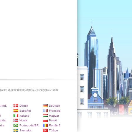
遊戲,為你最愛的明星換裝及玩免費flash遊戲.
 Ind.
Dansk
Deutsch
Español
Français
i
Italiano
Magyar
ands
Norsk
Polski
uês
Português/BR
Română
Svenska
Türkçe