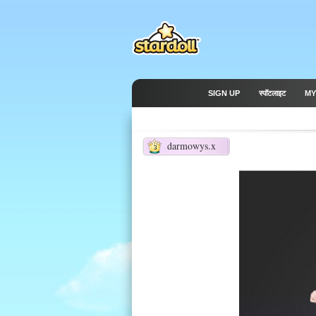
SIGN UP
स्पॉटलाइट
MY
darmowys.x
3