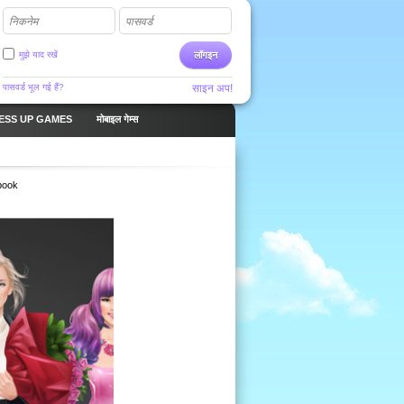
निकनेम
पासवर्ड
मुझे याद रखें
लॉगइन
पासवर्ड भूल गई हैं?
साइन अप!
ESS UP GAMES
मोबाइल गेम्स
book