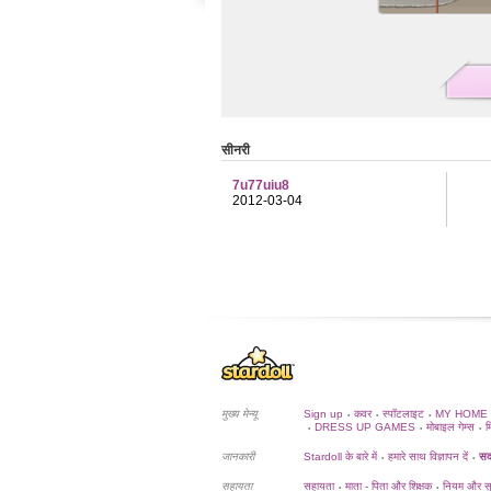
सीनरी
7u77uiu8
2012-03-04
मुख्य मेन्यू
Sign up
कवर
स्पॉटलाइट
MY HOME
•
•
•
DRESS UP GAMES
मोबाइल गेम्स
म
•
•
•
जानकारी
Stardoll के बारे में
हमारे साथ विज्ञापन दें
सदस
•
•
सहायता
सहायता
माता - पिता और शिक्षक
नियम और सुर
•
•