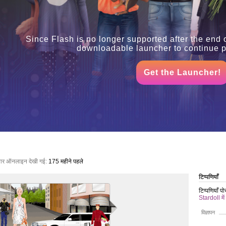
Since Flash is no longer supported after the end 
downloadable launcher to continue pl
Get the Launcher!
बार ऑनलाइन देखी गई:
175 महीने पहले
टिप्पणियाँ
टिप्पणियाँ प
Stardoll में
विज्ञापन