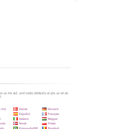
रेस अप गेम्स खेलें, अपनी पसंदीदा सेलिब्रिटीज़ को ड्रेस अप करें और
ं.
 Ind.
Dansk
Deutsch
Español
Français
i
Italiano
Magyar
ands
Norsk
Polski
uês
Português/BR
Română