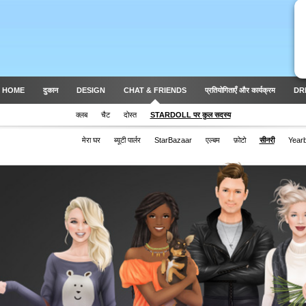
 HOME
दुकान
DESIGN
CHAT & FRIENDS
प्रतियोगिताएँ और कार्यक्रम
DR
क्लब
चैट
दोस्त
STARDOLL पर कुल सदस्य
मेरा घर
ब्यूटी पार्लर
StarBazaar
एल्बम
फ़ोटो
सीनरी
Year