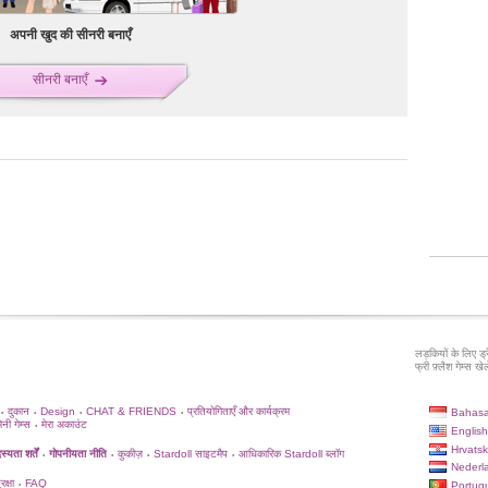
अपनी खुद की सीनरी बनाएँ
सीनरी बनाएँ
लड़कियों के लिए ड्
फ्री फ़्लैश गेम्स खेले
दुकान
Design
CHAT & FRIENDS
प्रतियोगिताएँ और कार्यक्रम
Bahasa
•
•
•
•
िनी गेम्स
मेरा अकाउंट
•
English
Hrvatsk
्यता शर्तें
गोपनीयता नीति
कुकीज़
Stardoll साइटमैप
आधिकारिक Stardoll ब्लॉग
•
•
•
•
Nederl
क्षा
FAQ
Portug
•