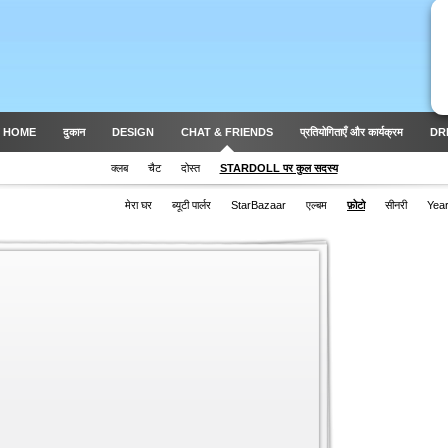
 HOME
दुकान
DESIGN
CHAT & FRIENDS
प्रतियोगिताएँ और कार्यक्रम
DR
क्लब
चैट
दोस्त
STARDOLL पर कुल सदस्य
मेरा घर
ब्यूटी पार्लर
StarBazaar
एल्बम
फ़ोटो
सीनरी
Yea