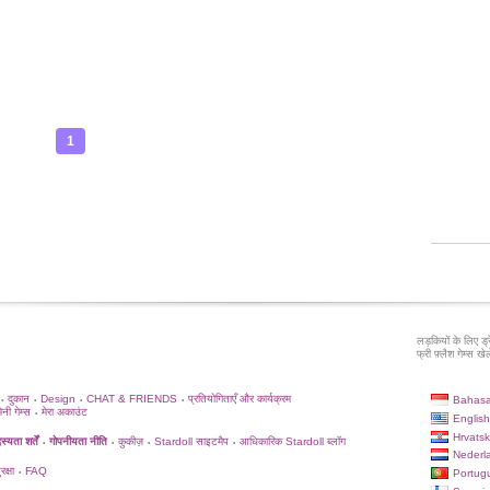
1
लड़कियों के लिए ड्
फ्री फ़्लैश गेम्स खेले
दुकान
Design
CHAT & FRIENDS
प्रतियोगिताएँ और कार्यक्रम
Bahasa
•
•
•
•
िनी गेम्स
मेरा अकाउंट
•
English
Hrvatsk
्यता शर्तें
गोपनीयता नीति
कुकीज़
Stardoll साइटमैप
आधिकारिक Stardoll ब्लॉग
•
•
•
•
Nederl
क्षा
FAQ
Portug
•