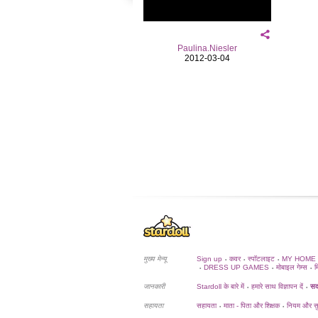
Paulina.Niesler
2012-03-04
मुख्य मेन्यू
Sign up
कवर
स्पॉटलाइट
MY HOME
•
•
•
DRESS UP GAMES
मोबाइल गेम्स
म
•
•
•
जानकारी
Stardoll के बारे में
हमारे साथ विज्ञापन दें
सदस
•
•
सहायता
सहायता
माता - पिता और शिक्षक
नियम और सुर
•
•