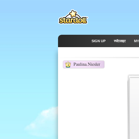
SIGN UP
स्पॉटलाइट
MY
Paulina.Niesler
1