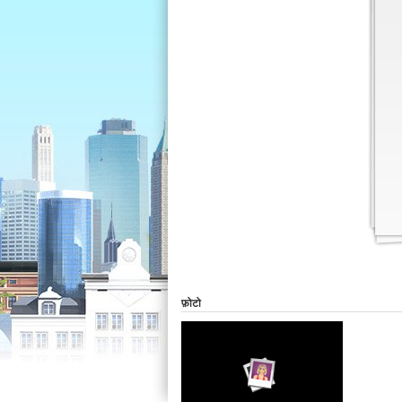
फ़ोटो