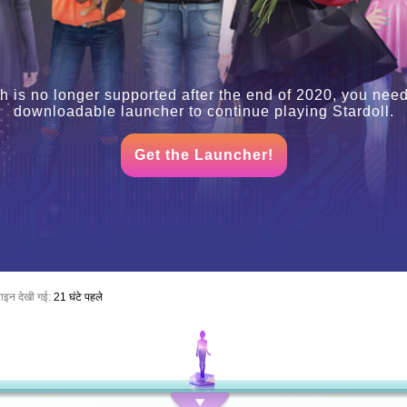
h is no longer supported after the end of 2020, you need
downloadable launcher to continue playing Stardoll.
Get the Launcher!
ाइन देखी गई:
21 घंटे पहले