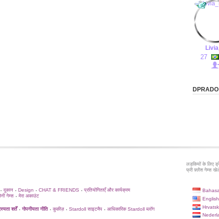
Livia
27
DPRADO के
लड़कियों के लिए ड्
फ्री फ़्लैश गेम्स खेले
दुकान
Design
CHAT & FRIENDS
प्रतियोगिताएँ और कार्यक्रम
Bahasa
•
•
•
•
िनी गेम्स
मेरा अकाउंट
•
English
Hrvatsk
्यता शर्तें
गोपनीयता नीति
कुकीज़
Stardoll साइटमैप
आधिकारिक Stardoll ब्लॉग
•
•
•
•
Nederl