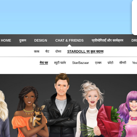
 HOME
दुकान
DESIGN
CHAT & FRIENDS
प्रतियोगिताएँ और कार्यक्रम
DR
क्लब
चैट
दोस्त
STARDOLL पर कुल सदस्य
मेरा घर
ब्यूटी पार्लर
StarBazaar
एल्बम
फ़ोटो
सीनरी
Ye