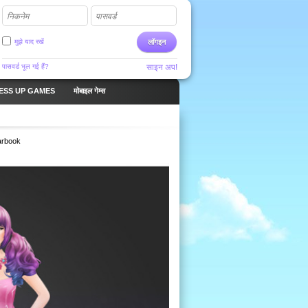
निकनेम
पासवर्ड
मुझे याद रखें
लॉगइन
पासवर्ड भूल गई हैं?
साइन अप!
ESS UP GAMES
मोबाइल गेम्स
arbook