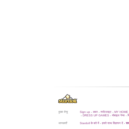
मुख्य मेन्यू
Sign up
कवर
स्पॉटलाइट
MY HOME
•
•
•
DRESS UP GAMES
मोबाइल गेम्स
म
•
•
•
जानकारी
Stardoll के बारे में
हमारे साथ विज्ञापन दें
सदस
•
•