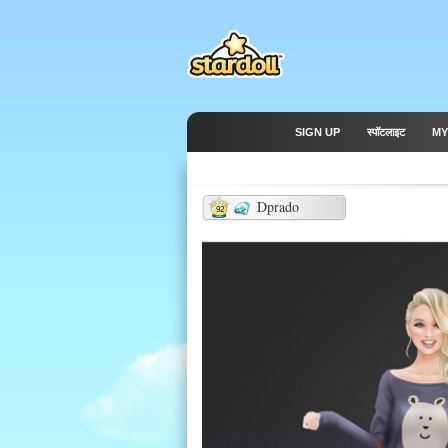
SIGN UP
स्पॉटलाइट
MY
Dprado
92