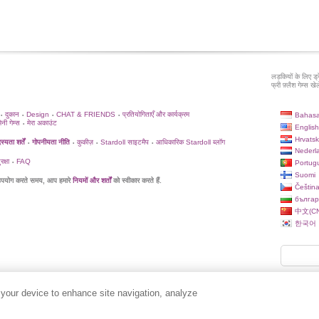
लड़कियों के लिए ड्
फ्री फ़्लैश गेम्स खेले
दुकान
Design
CHAT & FRIENDS
प्रतियोगिताएँ और कार्यक्रम
Bahasa
•
•
•
•
िनी गेम्स
मेरा अकाउंट
•
English
Hrvatsk
्यता शर्तें
गोपनीयता नीति
कुकीज़
Stardoll साइटमैप
आधिकारिक Stardoll ब्लॉग
•
•
•
•
Nederl
क्षा
FAQ
Portug
•
Suomi
पयोग करते समय, आप हमारे
नियमों और शर्तों
को स्वीकार करते हैं.
Češtin
българ
中文(CN
한국어
 your device to enhance site navigation, analyze