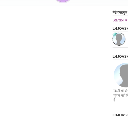
मेरी गेस्टबुक
Stardoll में
LHJOASH के
LHJOASH क
किसी भी दो
चुनाव नहीं 
है
LHJOASH क