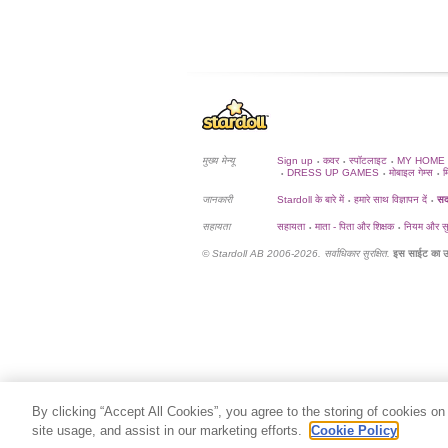
मुख्य मेन्यू
Sign up
कवर
स्पॉटलाइट
MY HOME
•
•
•
DRESS UP GAMES
मोबाइल गेम्स
म
•
•
•
जानकारी
Stardoll के बारे में
हमारे साथ विज्ञापन दें
सदस
•
•
सहायता
सहायता
माता - पिता और शिक्षक
नियम और सुर
•
•
© Stardoll AB 2006-2026. सर्वाधिकार सुरक्षित.
इस साईट का उ
By clicking “Accept All Cookies”, you agree to the storing of cookies on
site usage, and assist in our marketing efforts.
Cookie Policy