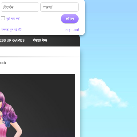
निकनेम
पासवर्ड
मुझे याद रखें
लॉगइन
पासवर्ड भूल गई हैं?
साइन अप!
ESS UP GAMES
मोबाइल गेम्स
book