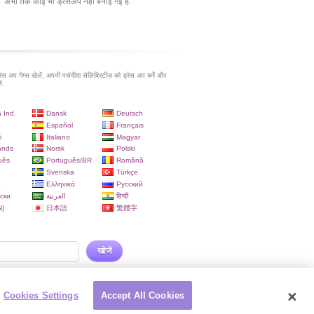
अभी तक कोई भी ड्रेसअप नहीं बनाई गई है.
रेस अप गेम्स खेलें, अपनी पसंदीदा सेलिब्रिटीज़ को ड्रेस अप करें और
ं.
 Ind.
Dansk
Deutsch
Español
Français
i
Italiano
Magyar
ands
Norsk
Polski
uês
Português/BR
Română
Svenska
Türkçe
a
Ελληνικά
Русский
ски
العربية
हिन्दी
)
日本語
繁體字
खोजें
Cookies Settings
Accept All Cookies