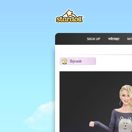
SIGN UP
स्पॉटलाइट
MY
lhjoash
1