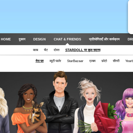
 HOME
दुकान
DESIGN
CHAT & FRIENDS
प्रतियोगिताएँ और कार्यक्रम
DR
क्लब
चैट
दोस्त
STARDOLL पर कुल सदस्य
मेरा घर
ब्यूटी पार्लर
StarBazaar
एल्बम
फ़ोटो
सीनरी
Year