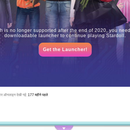
h is no longer supported after the end of 2020, you need
downloadable launcher to continue playing Stardoll.
Get the Launcher!
बार ऑनलाइन देखी गई:
177 महीने पहले