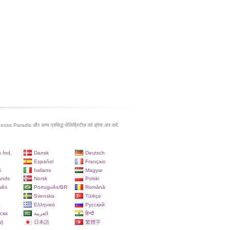
ssa Paradis और अन्य प्रसिद्ध सेलिब्रिटीज़ को ड्रेस अप करें.
 Ind.
Dansk
Deutsch
Español
Français
i
Italiano
Magyar
ands
Norsk
Polski
uês
Português/BR
Română
Svenska
Türkçe
a
Ελληνικά
Русский
ски
العربية
हिन्दी
)
日本語
繁體字