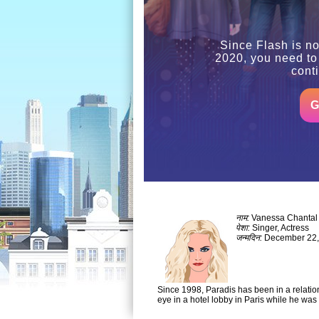
Since Flash is no
2020, you need to
cont
G
नाम:
Vanessa Chantal
पेशा:
Singer, Actress
जन्मदिन:
December 22,
Since 1998, Paradis has been in a relati
eye in a hotel lobby in Paris while he was