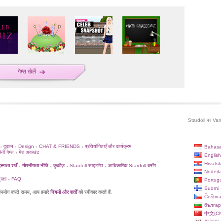
गेम्स खेलें
Stardoll पर Vane
दुकान
Design
CHAT & FRIENDS
प्रतियोगिताएँ और कार्यक्रम
Bahasa
•
•
•
•
िनी गेम्स
मेरा अकाउंट
•
English
Hrvatsk
्यता शर्तें
गोपनीयता नीति
कुकीज़
Stardoll साइटमैप
आधिकारिक Stardoll ब्लॉग
•
•
•
•
Nederl
क्षा
FAQ
Portug
•
Suomi
पयोग करते समय, आप हमारे
नियमों और शर्तों
को स्वीकार करते हैं.
Češtin
българ
中文(CN