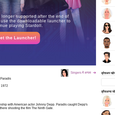
 longer supported after the end of
 use the downloadable launcher to
inue playing Stardoll.
et the Launcher!
Singers में अगला
ड्रेसअप खोजे
 Paradis
 1972
ड्रैसअप्स ज
onship with American actor Johnny Depp. Paradis caught Depp's
 there shooting the film The Ninth Gate.