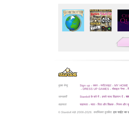
मुख्य मेन्यू
Sign up
कवर
स्पॉटलाइट
MY HOME
•
•
•
DRESS UP GAMES
मोबाइल गेम्स
म
•
•
•
जानकारी
Stardoll के बारे में
हमारे साथ विज्ञापन दें
सदस
•
•
सहायता
सहायता
माता - पिता और शिक्षक
नियम और सुर
•
•
© Stardoll AB 2006-2026. सर्वाधिकार सुरक्षित.
इस साईट का उ