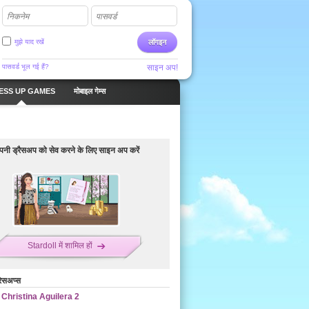
निकनेम
पासवर्ड
मुझे याद रखें
लॉगइन
पासवर्ड भूल गई हैं?
साइन अप!
ESS UP GAMES
मोबाइल गेम्स
नी ड्रैसअप को सेव करने के लिए साइन अप करें
Stardoll में शामिल हों
रेसअप्स
Christina Aguilera 2