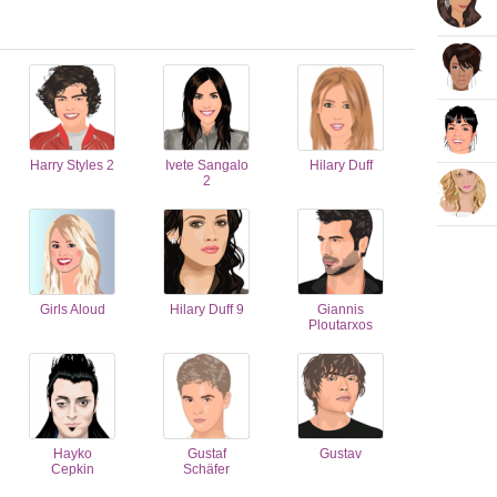
Harry Styles 2
Ivete Sangalo
Hilary Duff
2
Girls Aloud
Hilary Duff 9
Giannis
Ploutarxos
Hayko
Gustaf
Gustav
Cepkin
Schäfer