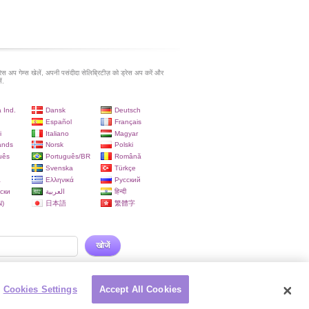
रेस अप गेम्स खेलें, अपनी पसंदीदा सेलिब्रिटीज़ को ड्रेस अप करें और
ं.
 Ind.
Dansk
Deutsch
Español
Français
i
Italiano
Magyar
ands
Norsk
Polski
uês
Português/BR
Română
Svenska
Türkçe
a
Ελληνικά
Русский
ски
العربية
हिन्दी
)
日本語
繁體字
खोजें
Cookies Settings
Accept All Cookies