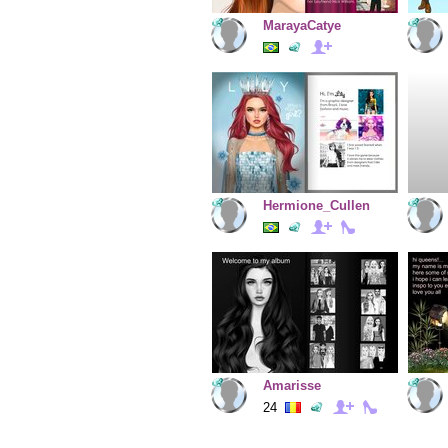
MarayaCatye
Hermione_Cullen
Amarisse
24