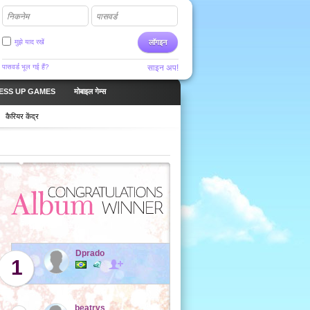
निकनेम
पासवर्ड
मुझे याद रखें
लॉगइन
पासवर्ड भूल गई हैं?
साइन अप!
ESS UP GAMES
मोबाइल गेम्स
कैरियर केंद्र
Dprado
1
beatrys