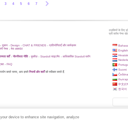
3
4
5
6
7
लड़कियों के लिए ड्
फ्री फ़्लैश गेम्स खेले
दुकान
Design
CHAT & FRIENDS
प्रतियोगिताएँ और कार्यक्रम
Bahasa
•
•
•
•
िनी गेम्स
मेरा अकाउंट
•
English
Hrvatsk
्यता शर्तें
गोपनीयता नीति
कुकीज़
Stardoll साइटमैप
आधिकारिक Stardoll ब्लॉग
•
•
•
•
Nederl
क्षा
FAQ
Portug
•
Suomi
पयोग करते समय, आप हमारे
नियमों और शर्तों
को स्वीकार करते हैं.
Češtin
българ
中文(CN
한국어
 your device to enhance site navigation, analyze