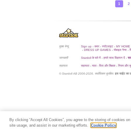
1
2
मुख्य मेन्यू
Sign up
कवर
स्पॉटलाइट
MY HOME
•
•
•
DRESS UP GAMES
मोबाइल गेम्स
म
•
•
•
जानकारी
Stardoll के बारे में
हमारे साथ विज्ञापन दें
सदस
•
•
सहायता
सहायता
माता - पिता और शिक्षक
नियम और सुर
•
•
© Stardoll AB 2006-2026. सर्वाधिकार सुरक्षित.
इस साईट का उ
By clicking “Accept All Cookies”, you agree to the storing of cookies on
site usage, and assist in our marketing efforts.
Cookie Policy