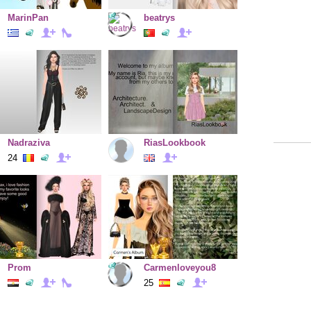
MarinPan
beatrys
Nadraziva
RiasLookbook
24
Prom
Carmenloveyou8
25