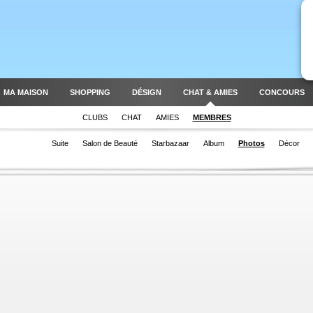
MA MAISON
SHOPPING
DÉSIGN
CHAT & AMIES
CONCOURS
CLUBS
CHAT
AMIES
MEMBRES
Suite
Salon de Beauté
Starbazaar
Album
Photos
Décor