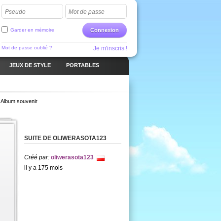
Pseudo
Mot de passe
Garder en mémoire
Connexion
Mot de passe oublié ?
Je m'inscris !
JEUX DE STYLE
PORTABLES
Album souvenir
SUITE DE OLIWERASOTA123
Créé par:
oliwerasota123
il y a 175 mois