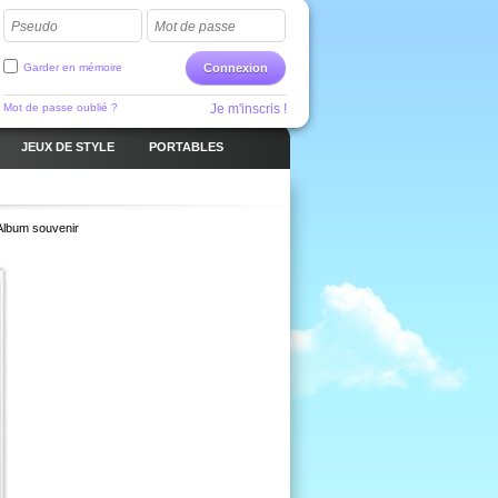
Pseudo
Mot de passe
Garder en mémoire
Connexion
Mot de passe oublié ?
Je m'inscris !
JEUX DE STYLE
PORTABLES
Album souvenir