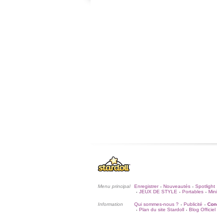
Menu principal
Enregistrer
Nouveautés
Spotlight
•
•
JEUX DE STYLE
Portables
Mini
•
•
•
Information
Qui sommes-nous ?
Publicité
Cond
•
•
Plan du site Stardoll
Blog Officiel
•
•