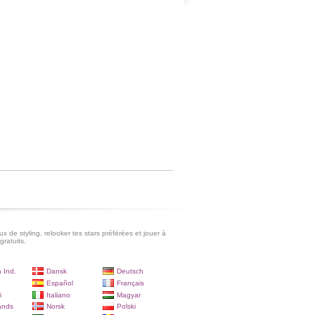
x de styling, relooker tes stars préférées et jouer à
gratuits.
 Ind.
Dansk
Deutsch
Español
Français
i
Italiano
Magyar
ands
Norsk
Polski