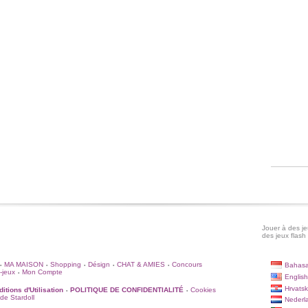
Jouer à des jeu
des jeux flash 
MA MAISON
Shopping
Désign
CHAT & AMIES
Concours
Bahasa
•
•
•
•
•
-jeux
Mon Compte
•
English
Hrvatsk
itions d'Utilisation
POLITIQUE DE CONFIDENTIALITÉ
Cookies
•
•
 de Stardoll
Nederl