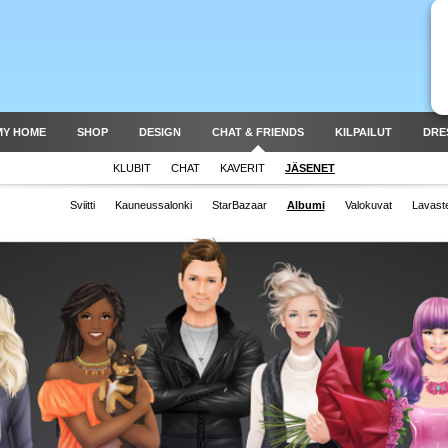
MY HOME
SHOP
DESIGN
CHAT & FRIENDS
KILPAILUT
DRE
KLUBIT
CHAT
KAVERIT
JÄSENET
Sviitti
Kauneussalonki
StarBazaar
Albumi
Valokuvat
Lavast