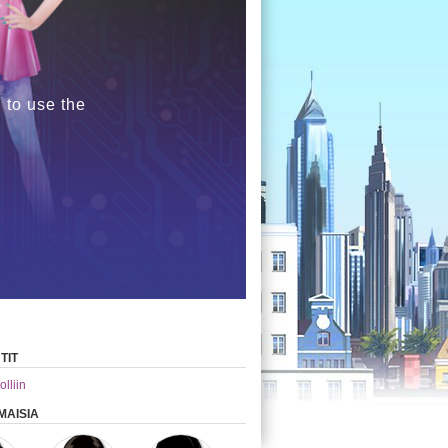
 to use the
TIT
olliin
MAISIA