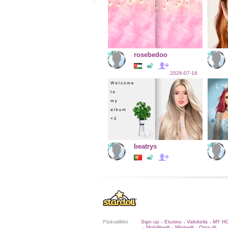
rosebedoo
2026-07-16
beatrys
Päävalikko
Sign up
Etusivu
Valokeila
MY H
•
•
•
Mobiilipelit
Minipelit
Oma tili
•
•
•