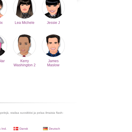
ix
Lea Michele
Jessie J
Star
Kerry
James
Washington 2
Maslow
lejä, stailaa suosikkisi ja pelaa ilmaisia flash-
 Ind.
Dansk
Deutsch