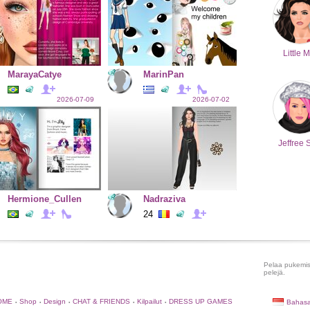
Little M
MarayaCatye
MarinPan
2026-07-09
2026-07-02
Jeffree 
Hermione_Cullen
Nadraziva
24
Pelaa pukemispe
pelejä.
OME
Shop
Design
CHAT & FRIENDS
Kilpailut
DRESS UP GAMES
Bahasa
•
•
•
•
•