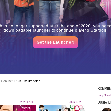
h is no longer supported after the end of 2020, you need
downloadable launcher to continue playing Stardoll.
Get the Launcher!
si online:
175 kuukautta sitten
KOMMEN
Liity Stard
2026-07-30
2026-07-23
UUSIA IL