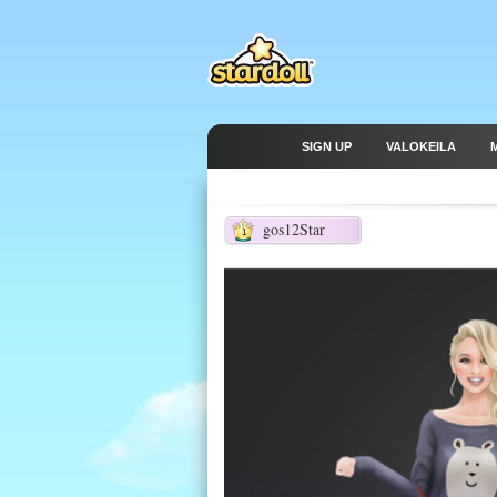
SIGN UP
VALOKEILA
gos12Star
1