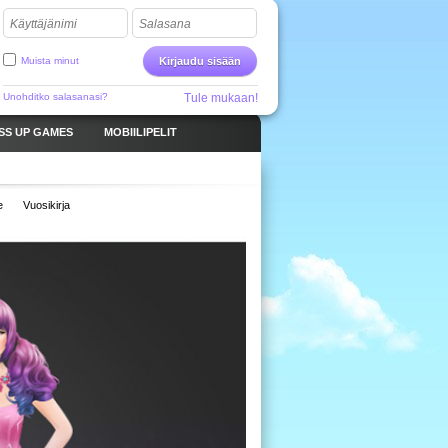
Käyttäjänimi
Salasana
Muista minut
Kirjaudu sisään
Unohditko salasanasi?
Tule mukaan!
SS UP GAMES
MOBIILIPELIT
e
Vuosikirja