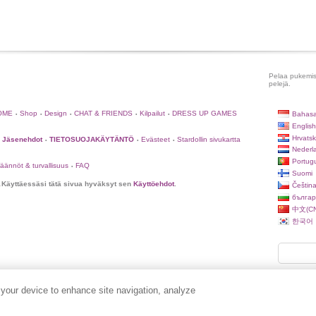
Pelaa pukemispe
pelejä.
OME
Shop
Design
CHAT & FRIENDS
Kilpailut
DRESS UP GAMES
Bahasa
•
•
•
•
•
English
Hrvatsk
Jäsenehdot
TIETOSUOJAKÄYTÄNTÖ
Evästeet
Stardollin sivukartta
•
•
•
Nederl
Portug
äännöt & turvallisuus
FAQ
•
Suomi
.
Käyttäessäsi tätä sivua hyväksyt sen
Käyttöehdot
.
Češtin
българ
中文(CN
한국어
 your device to enhance site navigation, analyze