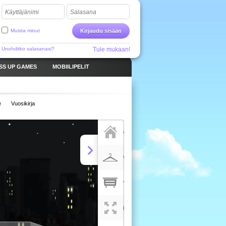
Käyttäjänimi
Salasana
Muista minut
Kirjaudu sisään
Unohditko salasanasi?
Tule mukaan!
SS UP GAMES
MOBIILIPELIT
e
Vuosikirja