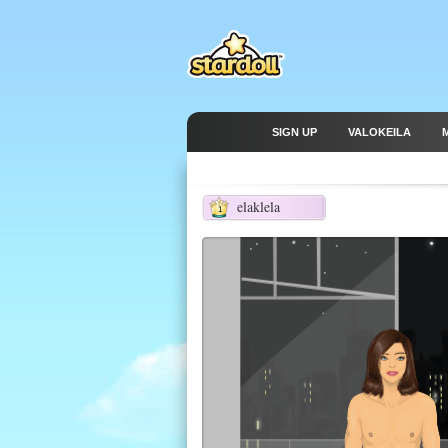
SIGN UP
VALOKEILA
elaklela
1