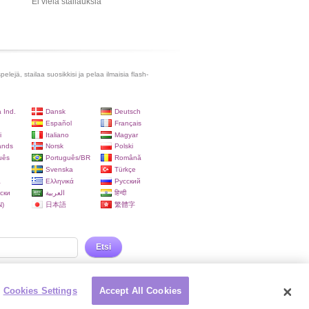
Ei vielä stailauksia
lejä, stailaa suosikkisi ja pelaa ilmaisia flash-
 Ind.
Dansk
Deutsch
Español
Français
i
Italiano
Magyar
ands
Norsk
Polski
uês
Português/BR
Română
Svenska
Türkçe
a
Ελληνικά
Русский
ски
العربية
हिन्दी
)
日本語
繁體字
Etsi
Cookies Settings
Accept All Cookies