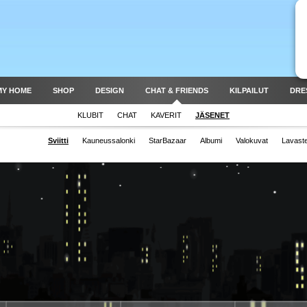
MY HOME
SHOP
DESIGN
CHAT & FRIENDS
KILPAILUT
DRE
KLUBIT
CHAT
KAVERIT
JÄSENET
Sviitti
Kauneussalonki
StarBazaar
Albumi
Valokuvat
Lavast