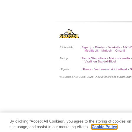
Päävalikko
Sign up
Etusivu
Valokeila
MY H
•
•
•
Mobiilipelit
Minipelit
Oma tili
•
•
•
Tietoja
Tietoa Stardollista
Mainosta meillä
•
•
Virallinen Stardoll-Blogi
•
Ohjeita
Ohjeita
Vanhemmat & Opettajat
S
•
•
© Stardoll AB 2006-2026. Kaikki oikeudet pidätetään
By clicking “Accept All Cookies”, you agree to the storing of cookies on
site usage, and assist in our marketing efforts.
Cookie Policy