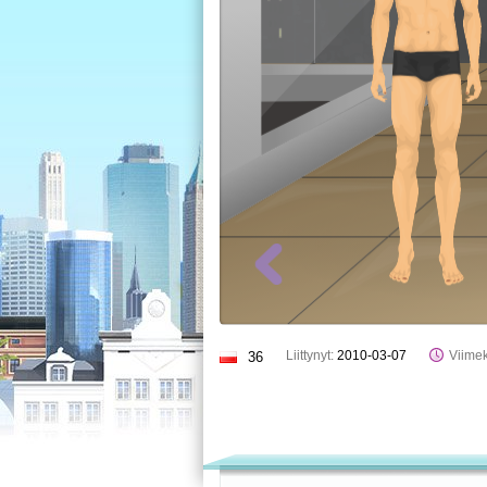
Liittynyt:
2010-03-07
Viimek
36