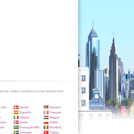
lejä, stailaa suosikkisi ja pelaa ilmaisia flash-
 Ind.
Dansk
Deutsch
Español
Français
i
Italiano
Magyar
ands
Norsk
Polski
uês
Português/BR
Română
Svenska
Türkçe