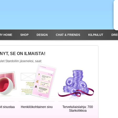
MY HOME
SHOP
DESIGN
CHAT & FRIENDS
KILPAILUT
DRE
 NYT, SE ON ILMAISTA!
let Stardollin jäseneksi, saat:
it sisustaa
Henkilökohtainen sivu
Tervetuliaislahja: 700
Starkolikkoa