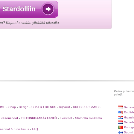
y Stardolliin
en? Kirjaudu sisään ylhäällä oikealla.
Pelaa pukemispe
pelejä.
OME
Shop
Design
CHAT & FRIENDS
Kilpailut
DRESS UP GAMES
Bahasa
•
•
•
•
•
English
Hrvatsk
Jäsenehdot
TIETOSUOJAKÄYTÄNTÖ
Evästeet
Stardollin sivukartta
•
•
•
Nederl
Portug
äännöt & turvallisuus
FAQ
•
Suomi