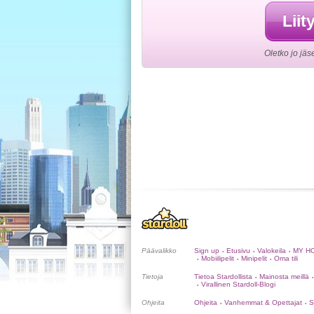
Liit
Oletko jo jäs
Päävalikko
Sign up
Etusivu
Valokeila
MY H
•
•
•
Mobiilipelit
Minipelit
Oma tili
•
•
•
Tietoja
Tietoa Stardollista
Mainosta meillä
•
•
Virallinen Stardoll-Blogi
•
Ohjeita
Ohjeita
Vanhemmat & Opettajat
S
•
•