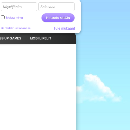
Käyttäjänimi
Salasana
Muista minut
Kirjaudu sisään
Unohditko salasanasi?
Tule mukaan!
SS UP GAMES
MOBIILIPELIT