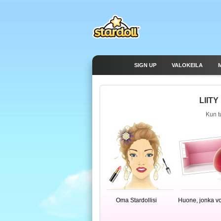
SIGN UP
VALOKEILA
LIITY
Kun tu
Oma Stardollisi
Huone, jonka vo