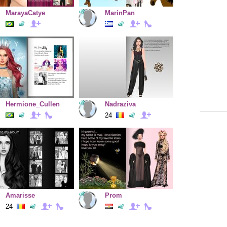
MarayaCatye
MarinPan
Hermione_Cullen
Nadraziva
24
Amarisse
Prom
24