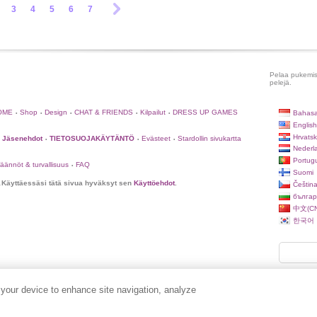
3
4
5
6
7
Pelaa pukemispe
pelejä.
OME
Shop
Design
CHAT & FRIENDS
Kilpailut
DRESS UP GAMES
Bahasa
•
•
•
•
•
English
Hrvatsk
Jäsenehdot
TIETOSUOJAKÄYTÄNTÖ
Evästeet
Stardollin sivukartta
•
•
•
Nederl
Portug
äännöt & turvallisuus
FAQ
•
Suomi
.
Käyttäessäsi tätä sivua hyväksyt sen
Käyttöehdot
.
Češtin
българ
中文(CN
한국어
 your device to enhance site navigation, analyze