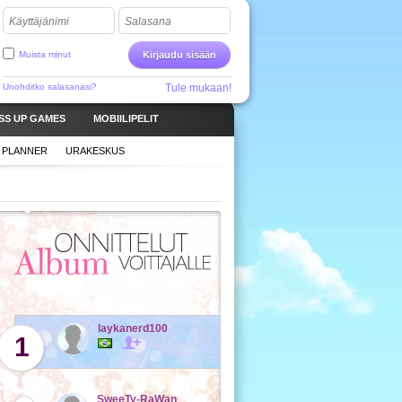
Käyttäjänimi
Salasana
Muista minut
Kirjaudu sisään
Unohditko salasanasi?
Tule mukaan!
SS UP GAMES
MOBIILIPELIT
 PLANNER
URAKESKUS
laykanerd100
1
SweeTy-RaWan