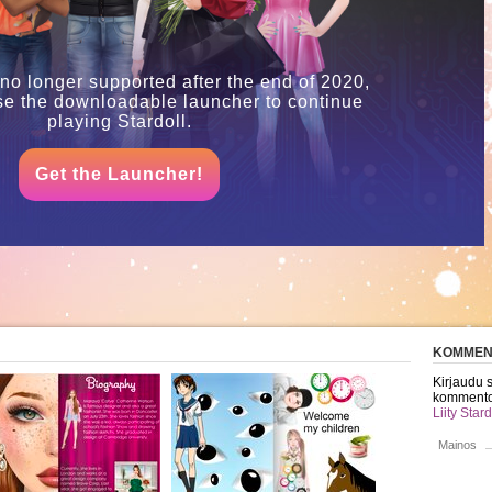
 no longer supported after the end of 2020,
se the downloadable launcher to continue
playing Stardoll.
Get the Launcher!
KOMMEN
Kirjaudu si
kommento
Liity Stard
Mainos