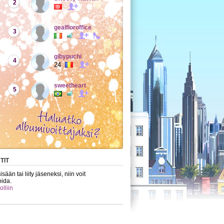
2
gealfloroffice
3
gibypuchi
4
24
sweetheart
5
TIT
sään tai liity jäseneksi, niin voit
ida.
olliin