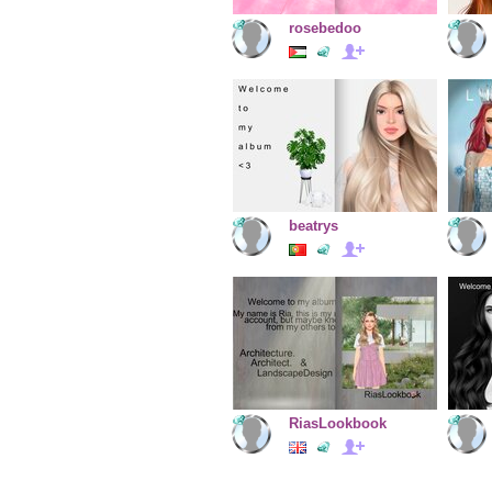
rosebedoo
beatrys
RiasLookbook