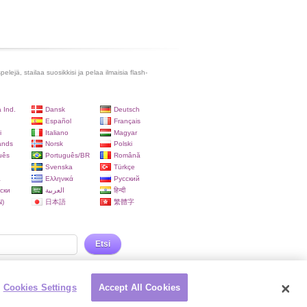
lejä, stailaa suosikkisi ja pelaa ilmaisia flash-
 Ind.
Dansk
Deutsch
Español
Français
i
Italiano
Magyar
ands
Norsk
Polski
uês
Português/BR
Română
Svenska
Türkçe
a
Ελληνικά
Русский
ски
العربية
हिन्दी
)
日本語
繁體字
Etsi
Cookies Settings
Accept All Cookies