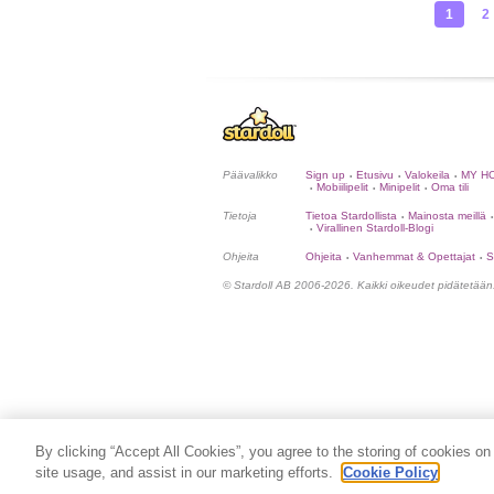
1
2
Päävalikko
Sign up
Etusivu
Valokeila
MY H
•
•
•
Mobiilipelit
Minipelit
Oma tili
•
•
•
Tietoja
Tietoa Stardollista
Mainosta meillä
•
•
Virallinen Stardoll-Blogi
•
Ohjeita
Ohjeita
Vanhemmat & Opettajat
S
•
•
© Stardoll AB 2006-2026. Kaikki oikeudet pidätetään
By clicking “Accept All Cookies”, you agree to the storing of cookies on
site usage, and assist in our marketing efforts.
Cookie Policy