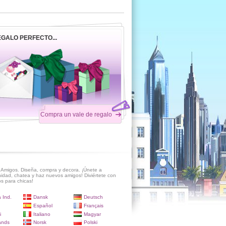
EGALO PERFECTO...
Compra un vale de regalo
Amigos. Diseña, compra y decora. ¡Únete a
idad, chatea y haz nuevos amigos! Diviértete con
s para chicas!
 Ind.
Dansk
Deutsch
Español
Français
i
Italiano
Magyar
ands
Norsk
Polski