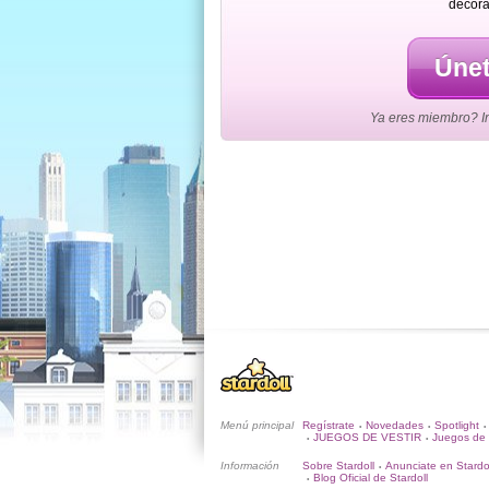
decora
Únet
Ya eres miembro? Ini
Menú principal
Regístrate
Novedades
Spotlight
•
•
•
JUEGOS DE VESTIR
Juegos de 
•
•
Información
Sobre Stardoll
Anunciate en Stardo
•
Blog Oficial de Stardoll
•