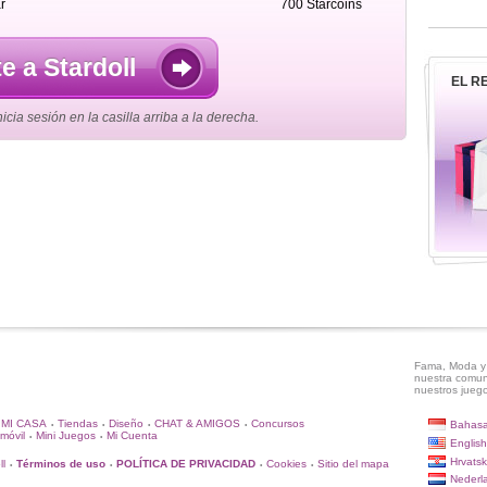
r
700 Starcoins
e a Stardoll
EL R
cia sesión en la casilla arriba a la derecha.
Fama, Moda y 
nuestra comun
nuestros juego
MI CASA
Tiendas
Diseño
CHAT & AMIGOS
Concursos
Bahasa
•
•
•
•
móvil
Mini Juegos
Mi Cuenta
•
•
English
Hrvatsk
ll
Términos de uso
POLÍTICA DE PRIVACIDAD
Cookies
Sitio del mapa
•
•
•
•
Nederl