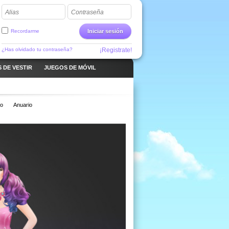
Alias
Contraseña
Recordarme
Iniciar sesión
¿Has olvidado tu contraseña?
¡Registrate!
 DE VESTIR
JUEGOS DE MÓVIL
o
Anuario