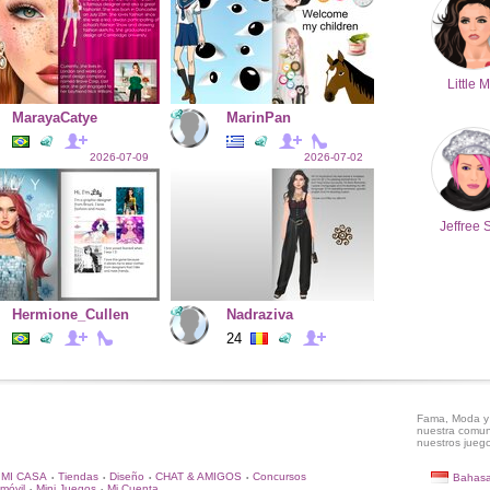
Little M
MarayaCatye
MarinPan
2026-07-09
2026-07-02
Jeffree 
Hermione_Cullen
Nadraziva
24
Fama, Moda y 
nuestra comun
nuestros juego
MI CASA
Tiendas
Diseño
CHAT & AMIGOS
Concursos
Bahasa
•
•
•
•
móvil
Mini Juegos
Mi Cuenta
•
•