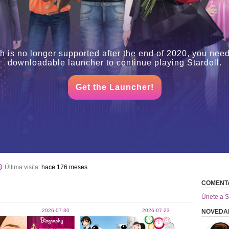
h is no longer supported after the end of 2020, you need
downloadable launcher to continue playing Stardoll.
Get the Launcher!
Última visita:
hace 176 meses
COMENT
Únete a S
2026-07-30
2026-07-23
NOVEDA