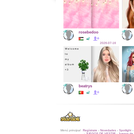
rosebedoo
2026-07-16
beatrys
Menú principal
Regístrate
Novedades
Spotlight
•
•
•
JUEGOS DE VESTIR
Juegos de 
•
•