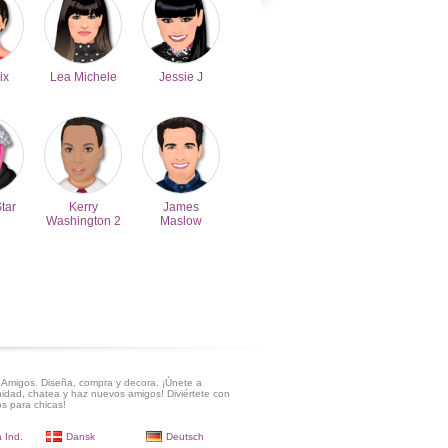
ix
Lea Michele
Jessie J
Star
Kerry
James
Washington 2
Maslow
Amigos. Diseña, compra y decora. ¡Únete a
idad, chatea y haz nuevos amigos! Diviértete con
s para chicas!
 Ind.
Dansk
Deutsch