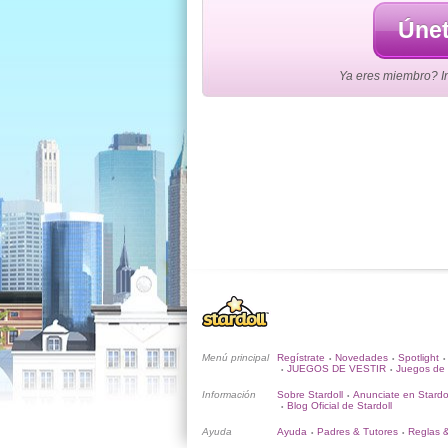
Únet
Ya eres miembro? Ini
Menú principal
Regístrate
Novedades
Spotlight
•
•
•
JUEGOS DE VESTIR
Juegos de 
•
•
Información
Sobre Stardoll
Anunciate en Stardo
•
Blog Oficial de Stardoll
•
Ayuda
Ayuda
Padres & Tutores
Reglas 
•
•