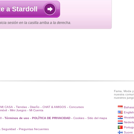
e a Stardoll
cia sesión en la casilla arriba a la derecha.
Fama, Moda y 
nuestra comun
nuestros juego
MI CASA
Tiendas
Diseño
CHAT & AMIGOS
Concursos
Bahasa
•
•
•
•
móvil
Mini Juegos
Mi Cuenta
•
•
English
Hrvatsk
ll
Términos de uso
POLÍTICA DE PRIVACIDAD
Cookies
Sitio del mapa
•
•
•
•
Nederl
Portug
& Seguridad
Preguntas frecuentes
•
Suomi