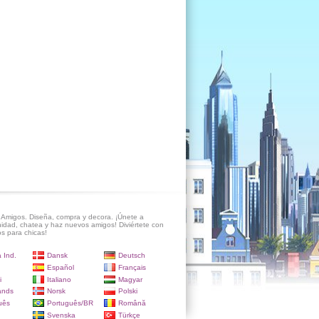
Amigos. Diseña, compra y decora. ¡Únete a
idad, chatea y haz nuevos amigos! Diviértete con
s para chicas!
 Ind.
Dansk
Deutsch
Español
Français
i
Italiano
Magyar
ands
Norsk
Polski
uês
Português/BR
Română
Svenska
Türkçe