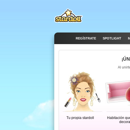
REGÍSTRATE
SPOTLIGHT
M
¡ÚN
Al unirt
Tu propia stardoll
Habitación qu
decora