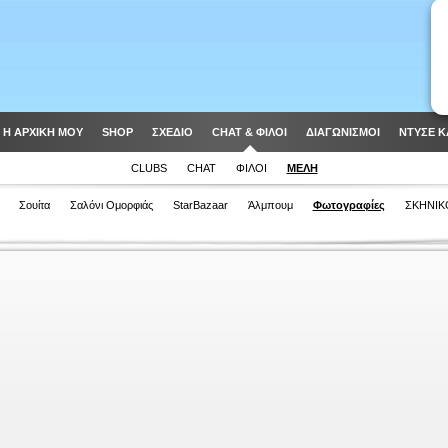
Η ΑΡΧΙΚΗ ΜΟΥ
SHOP
ΣΧΈΔΙΟ
CHAT & ΦΙΛΟΙ
ΔΙΑΓΩΝΙΣΜΟΊ
ΝΤΥΣΕ Κ
CLUBS
CHAT
ΦΊΛΟΙ
ΜΈΛΗ
Σουίτα
Σαλόνι Ομορφιάς
StarBazaar
Άλμπουμ
Φωτογραφίες
ΣΚΗΝΙΚ