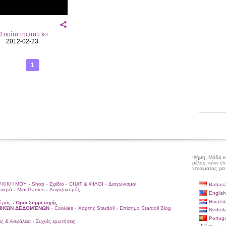
Σουίτα της/του ko..
2012-02-23
1
Φήμη, Μόδα και
μέλος, κάνε ch
ντυσίματος για
ΡΧΙΚΗ ΜΟΥ
Shop
Σχέδιο
CHAT & ΦΙΛΟΙ
Διαγωνισμοί
Bahasa
•
•
•
•
κινητά
Mini Games
Λογαριασμός
•
•
English
Hrvatsk
ί μας
Όροι Συμμετοχής
•
ΩΠΙΚΏΝ ΔΕΔΟΜΈΝΩΝ
Cookies
Χάρτης Stardoll
Επίσημο Stardoll Blog
•
•
•
Nederl
Portug
ς & Ασφάλεια
Συχνές ερωτήσεις
•