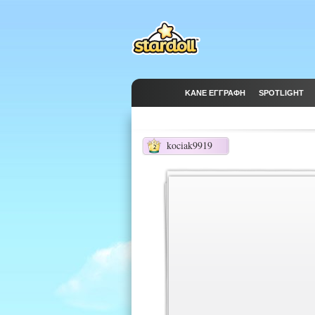
ΚΆΝΕ ΕΓΓΡΑΦΉ
SPOTLIGHT
kociak9919
2