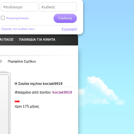
Ψευδώνυμο
Κωδικός
Απομνημόνευση
Σύνδεση
Ξέχασες τον κωδικό σου;
Εγγραφή!
ΑΙ ΠΑΙΞΕ
ΠΑΙΧΝΊΔΙΑ ΓΙΑ ΚΙΝΗΤΆ
Ο
Πορτφόλιο Σχεδίων
Η Σουίτα της/του kociak9919
Φτιαγμένο από την/τον:
kociak9919
πριν 175 μήνες