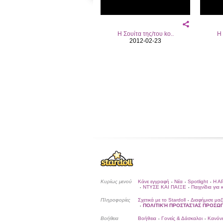
Η Σουίτα της/του ko..
Η 
2012-02-23
Κυρίως μενού
Κάνε εγγραφή
Νέα
Spotlight
Η Α
•
•
•
ΝΤΥΣΕ ΚΑΙ ΠΑΙΞΕ
Παιχνίδια για 
•
•
Πληροφορίες
Σχετικά με το Stardoll
Διαφήμισε μαζ
•
ΠΟΛΙΤΙΚΉ ΠΡΟΣΤΑΣΊΑΣ ΠΡΟΣ
•
Βοήθεια
Βοήθεια
Γονείς & Δάσκαλοι
Κανόνε
•
•