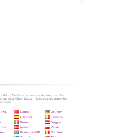
 Φίλοι. Σχεδίασε, ψώνισε και διακόσμησε. Γίνε
at και κάνε νέους φίλους! Παίξε δωρεάν παιχνίδια
 κορίτσια!
 Ind.
Dansk
Deutsch
Español
Français
i
Italiano
Magyar
ands
Norsk
Polski
uês
Português/BR
Română