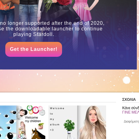
 no longer supported after the end of 2020,
se the downloadable launcher to continue
playing Stardoll.
Get the Launcher!
ΣΧΟΛΙΑ
Κάνε σύνδ
ΓΙΝΕ ΜΕ
Διαφήμιση