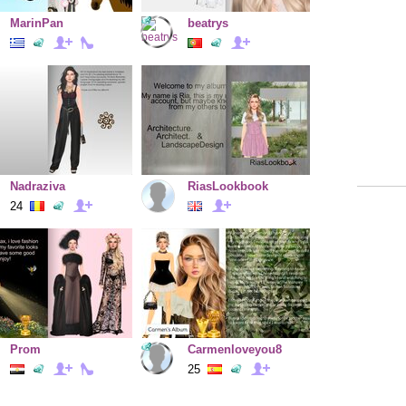
MarinPan
beatrys
Nadraziva
RiasLookbook
24
Prom
Carmenloveyou8
25