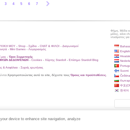
3
4
5
6
7
Φήμη, Μόδα και
μέλος, κάνε ch
ντυσίματος για
ΡΧΙΚΗ ΜΟΥ
Shop
Σχέδιο
CHAT & ΦΙΛΟΙ
Διαγωνισμοί
Bahasa
•
•
•
•
κινητά
Mini Games
Λογαριασμός
•
•
English
Hrvatsk
ί μας
Όροι Συμμετοχής
•
ΩΠΙΚΏΝ ΔΕΔΟΜΈΝΩΝ
Cookies
Χάρτης Stardoll
Επίσημο Stardoll Blog
•
•
•
Nederl
Portug
ς & Ασφάλεια
Συχνές ερωτήσεις
•
Suomi
ύνται.
Χρησιμοποιώντας αυτό το site, δέχεστε τους
Όρους και προϋποθέσεις
.
Češtin
българ
中文(CN
한국어
 your device to enhance site navigation, analyze