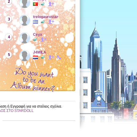
2
trelogaurostar
3
Ceyx
4
J4MILA
5
εση ή Εγγραφή για να στείλεις σχόλια.
ΛΟΣ ΣΤΟ STARDOLL