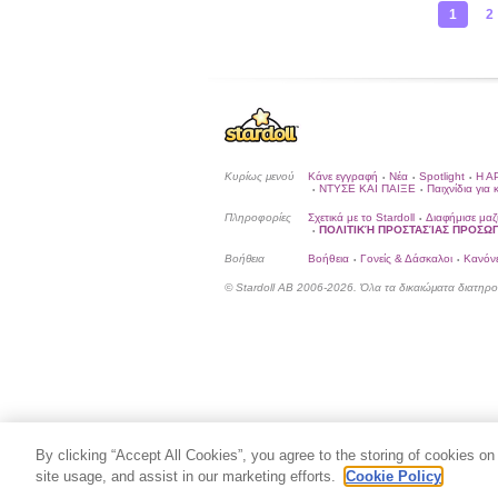
1
2
Κυρίως μενού
Κάνε εγγραφή
Νέα
Spotlight
Η Α
•
•
•
ΝΤΥΣΕ ΚΑΙ ΠΑΙΞΕ
Παιχνίδια για 
•
•
Πληροφορίες
Σχετικά με το Stardoll
Διαφήμισε μαζ
•
ΠΟΛΙΤΙΚΉ ΠΡΟΣΤΑΣΊΑΣ ΠΡΟΣ
•
Βοήθεια
Βοήθεια
Γονείς & Δάσκαλοι
Κανόνε
•
•
© Stardoll AB 2006-2026. Όλα τα δικαιώματα διατηρο
By clicking “Accept All Cookies”, you agree to the storing of cookies on
site usage, and assist in our marketing efforts.
Cookie Policy