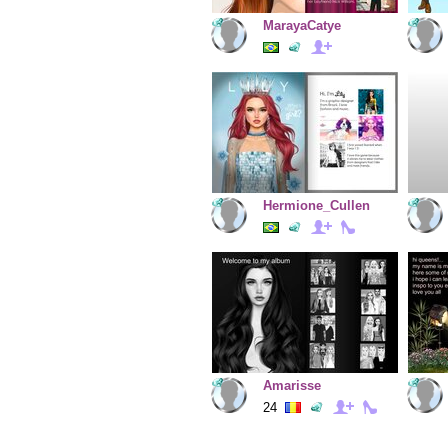
MarayaCatye
Hermione_Cullen
Amarisse
24