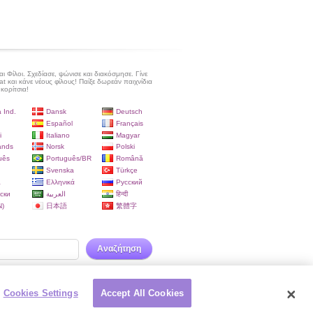
 Φίλοι. Σχεδίασε, ψώνισε και διακόσμησε. Γίνε
at και κάνε νέους φίλους! Παίξε δωρεάν παιχνίδια
 κορίτσια!
 Ind.
Dansk
Deutsch
Español
Français
i
Italiano
Magyar
ands
Norsk
Polski
uês
Português/BR
Română
Svenska
Türkçe
a
Ελληνικά
Русский
ски
العربية
हिन्दी
)
日本語
繁體字
Αναζήτηση
Cookies Settings
Accept All Cookies