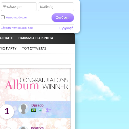
Ψευδώνυμο
Κωδικός
Απομνημόνευση
Σύνδεση
Ξέχασες τον κωδικό σου;
Εγγραφή!
ΑΙ ΠΑΙΞΕ
ΠΑΙΧΝΊΔΙΑ ΓΙΑ ΚΙΝΗΤΆ
ΤΉΣ ΠΆΡΤΥ
ΤΟΠ ΣΤΥΛΊΣΤΑΣ
Dprado
1
beatrys