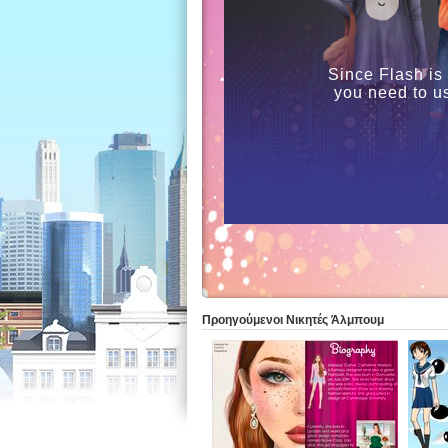
Since Flash is
you need to u
Προηγούμενοι Nικητές Άλμπουμ