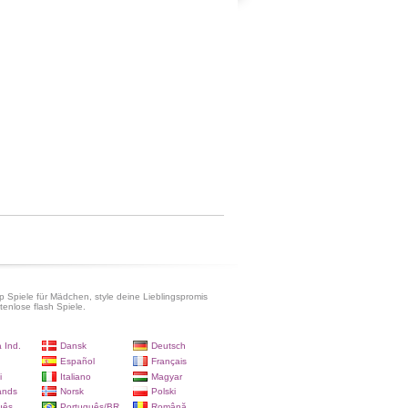
p Spiele für Mädchen, style deine Lieblingspromis
tenlose flash Spiele.
 Ind.
Dansk
Deutsch
Español
Français
i
Italiano
Magyar
ands
Norsk
Polski
uês
Português/BR
Română