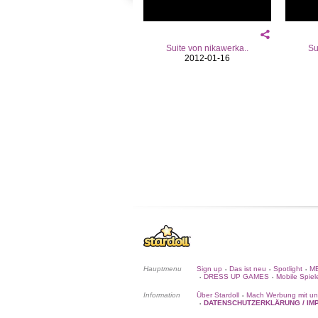
Suite von nikawerka..
Su
2012-01-16
Hauptmenu
Sign up
Das ist neu
Spotlight
ME
•
•
•
DRESS UP GAMES
Mobile Spiel
•
•
Information
Über Stardoll
Mach Werbung mit un
•
DATENSCHUTZERKLÄRUNG / IM
•