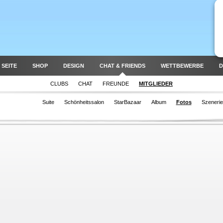
 SEITE
SHOP
DESIGN
CHAT & FRIENDS
WETTBEWERBE
D
CLUBS
CHAT
FREUNDE
MITGLIEDER
Suite
Schönheitssalon
StarBazaar
Album
Fotos
Szenerie