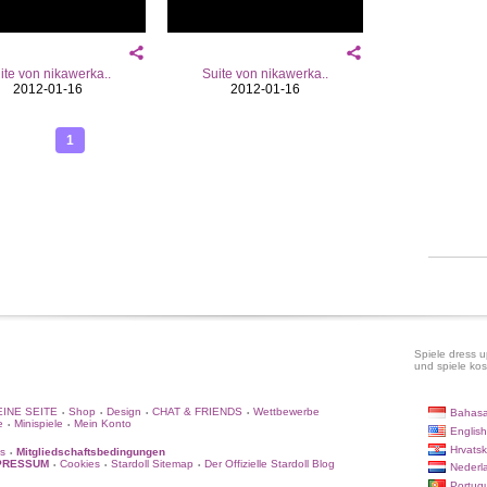
ite von nikawerka..
Suite von nikawerka..
2012-01-16
2012-01-16
1
Spiele dress u
und spiele kos
INE SEITE
Shop
Design
CHAT & FRIENDS
Wettbewerbe
Bahasa
•
•
•
•
e
Minispiele
Mein Konto
•
•
English
Hrvatsk
s
Mitgliedschaftsbedingungen
•
PRESSUM
Cookies
Stardoll Sitemap
Der Offizielle Stardoll Blog
•
•
•
Nederl
Portug