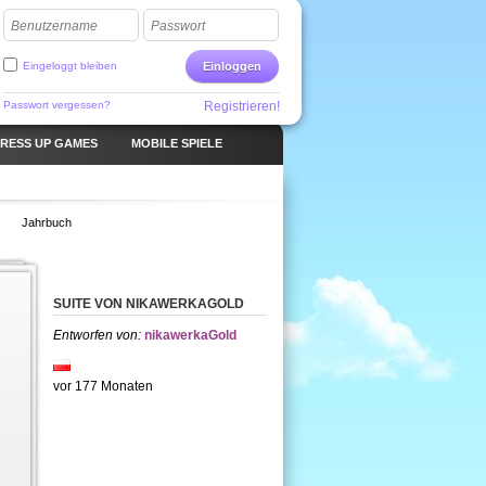
Benutzername
Passwort
Eingeloggt bleiben
Einloggen
Passwort vergessen?
Registrieren!
RESS UP GAMES
MOBILE SPIELE
Jahrbuch
SUITE VON NIKAWERKAGOLD
Entworfen von:
nikawerkaGold
vor 177 Monaten