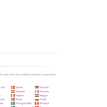
 for piger med dine yndlings kendisser og spil gratis
 Ind.
Dansk
Deutsch
Español
Français
i
Italiano
Magyar
ands
Norsk
Polski
uês
Português/BR
Română