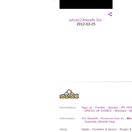
julcia123miss8s Sui..
2012-03-25
Hovedmenu
Sign up
Forside
Spotlys
MY HO
•
•
•
DRESS UP GAMES
Mobilspil
Mi
•
•
•
Information
Om Stardoll
Annoncer hos os
Med
•
•
Stardolls officielle blog
•
Hjælp
Hjælp
Forældre & lærere
Regler &
•
•