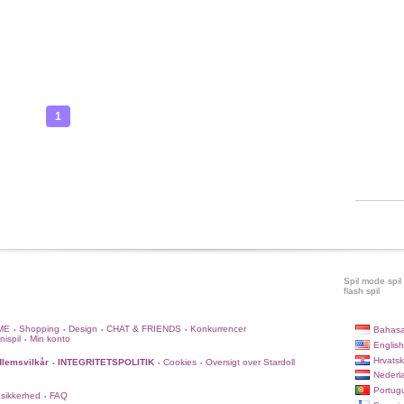
1
Spil mode spil
flash spil
ME
Shopping
Design
CHAT & FRIENDS
Konkurrencer
Bahasa
•
•
•
•
nispil
Min konto
•
English
Hrvatsk
lemsvilkår
INTEGRITETSPOLITIK
Cookies
Oversigt over Stardoll
•
•
•
Nederl
Portug
 sikkerhed
FAQ
•