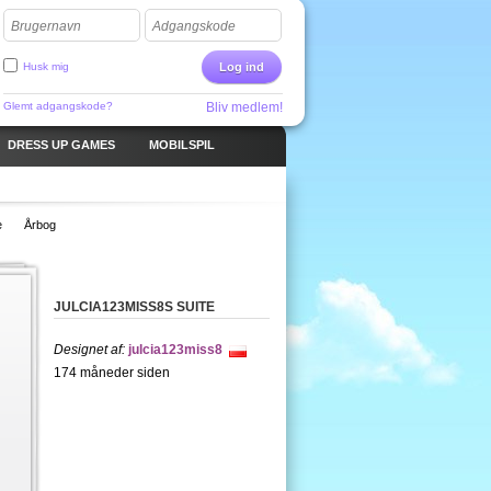
Brugernavn
Adgangskode
Husk mig
Log ind
Glemt adgangskode?
Bliv medlem!
DRESS UP GAMES
MOBILSPIL
e
Årbog
JULCIA123MISS8S SUITE
Designet af:
julcia123miss8
174 måneder siden