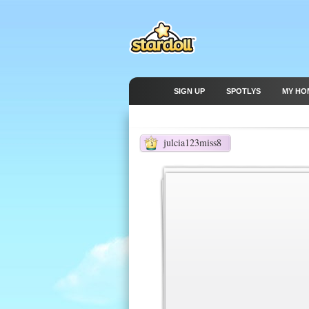
SIGN UP
SPOTLYS
MY HO
julcia123miss8
1