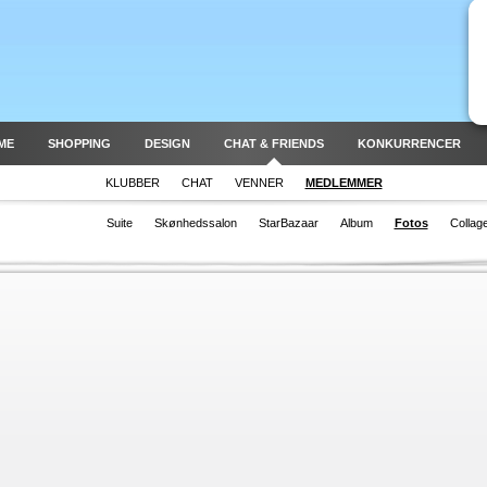
ME
SHOPPING
DESIGN
CHAT & FRIENDS
KONKURRENCER
KLUBBER
CHAT
VENNER
MEDLEMMER
Suite
Skønhedssalon
StarBazaar
Album
Fotos
Collag