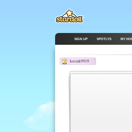
SIGN UP
SPOTLYS
MY HO
kociak9919
2