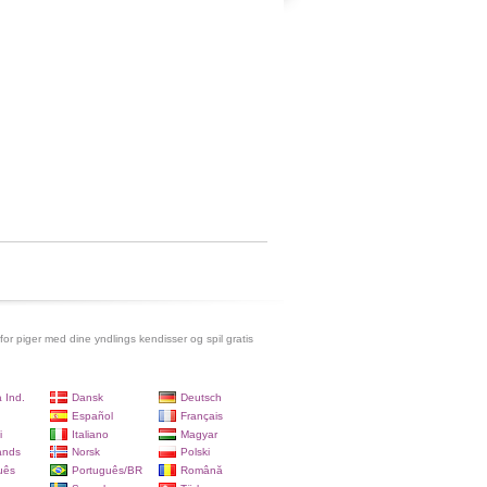
 for piger med dine yndlings kendisser og spil gratis
 Ind.
Dansk
Deutsch
Español
Français
i
Italiano
Magyar
ands
Norsk
Polski
uês
Português/BR
Română