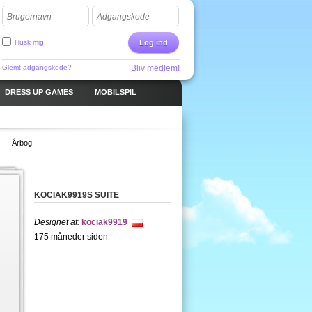
Brugernavn
Adgangskode
Husk mig
Log ind
Glemt adgangskode?
Bliv medlem!
DRESS UP GAMES
MOBILSPIL
Årbog
KOCIAK9919S SUITE
Designet af:
kociak9919
175 måneder siden