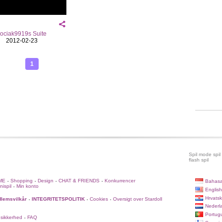
ociak9919s Suite
2012-02-23
1
Spil mode spil
flash spil
ME
Shopping
Design
CHAT & FRIENDS
Konkurrencer
Bahasa
•
•
•
•
nispil
Min konto
•
English
Hrvatsk
lemsvilkår
INTEGRITETSPOLITIK
Cookies
Oversigt over Stardoll
•
•
•
Nederl
Portug
 sikkerhed
FAQ
•