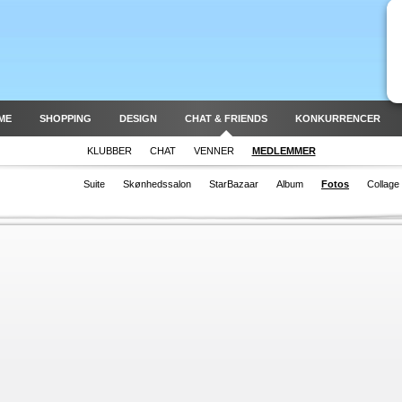
ME
SHOPPING
DESIGN
CHAT & FRIENDS
KONKURRENCER
KLUBBER
CHAT
VENNER
MEDLEMMER
Suite
Skønhedssalon
StarBazaar
Album
Fotos
Collage