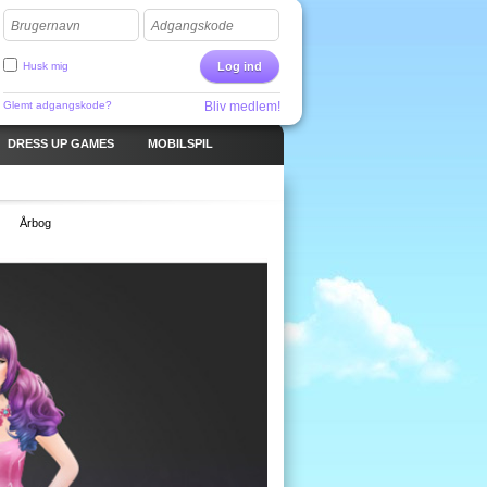
Brugernavn
Adgangskode
Husk mig
Log ind
Glemt adgangskode?
Bliv medlem!
DRESS UP GAMES
MOBILSPIL
Årbog