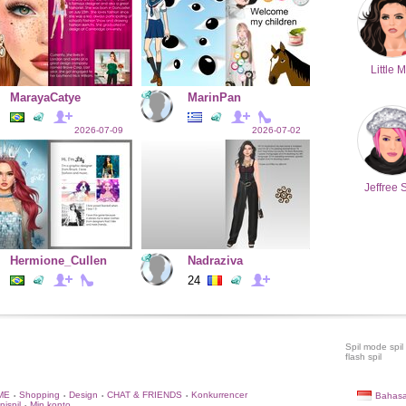
Little M
MarayaCatye
MarinPan
2026-07-09
2026-07-02
Jeffree 
Hermione_Cullen
Nadraziva
24
Spil mode spil
flash spil
ME
Shopping
Design
CHAT & FRIENDS
Konkurrencer
Bahasa
•
•
•
•
nispil
Min konto
•