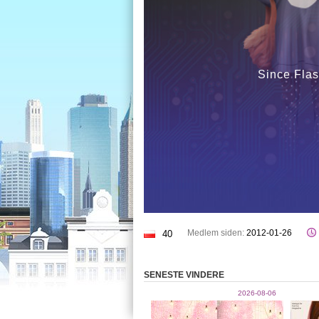
Since Flas
Medlem siden:
2012-01-26
40
SENESTE VINDERE
2026-08-06