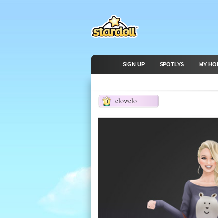
SIGN UP
SPOTLYS
MY HO
elowelo
1