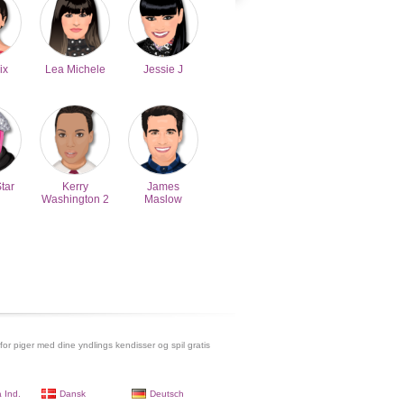
ix
Lea Michele
Jessie J
Star
Kerry
James
Washington 2
Maslow
 for piger med dine yndlings kendisser og spil gratis
 Ind.
Dansk
Deutsch