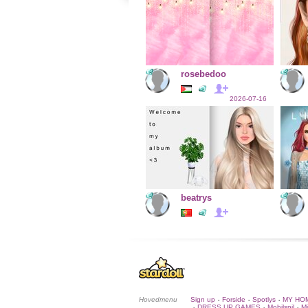
rosebedoo
2026-07-16
beatrys
Hovedmenu
Sign up
Forside
Spotlys
MY HO
•
•
•
DRESS UP GAMES
Mobilspil
Mi
•
•
•