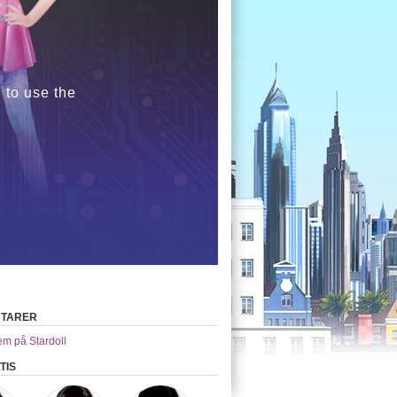
 to use the
TARER
em på Stardoll
TIS