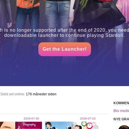
h is no longer supported after the end of 2020, you need
downloadable launcher to continue playing Stardoll.
Get the Launcher!
Sidst set online:
176 måneder siden
KOMMEN
Bliv medl
2026-07-30
2026-07-23
NYE GRA