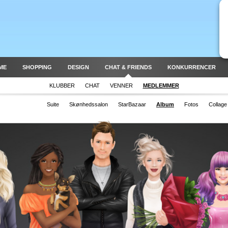
ME
SHOPPING
DESIGN
CHAT & FRIENDS
KONKURRENCER
KLUBBER
CHAT
VENNER
MEDLEMMER
Suite
Skønhedssalon
StarBazaar
Album
Fotos
Collage