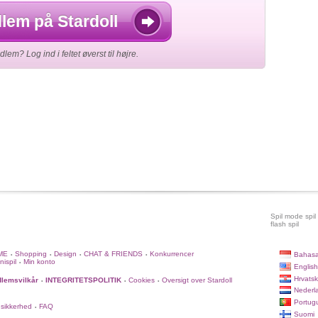
lem på Stardoll
lem? Log ind i feltet øverst til højre.
Spil mode spil
flash spil
ME
Shopping
Design
CHAT & FRIENDS
Konkurrencer
Bahasa
•
•
•
•
nispil
Min konto
•
English
Hrvatsk
lemsvilkår
INTEGRITETSPOLITIK
Cookies
Oversigt over Stardoll
•
•
•
Nederl
Portug
 sikkerhed
FAQ
•
Suomi