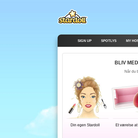
SIGN UP
SPOTLYS
MY HO
BLIV MED
Når du b
Din egen Stardoll
Et værelse at 