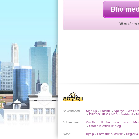
Bliv med
Allerede med
Hovedmenu
Sign up
Forside
Spotlys
MY HO
•
•
•
DRESS UP GAMES
Mobilspil
Mi
•
•
•
Information
Om Stardoll
Annoncer hos os
Med
•
•
Stardolls officielle blog
•
Hjælp
Hjælp
Forældre & lærere
Regler &
•
•