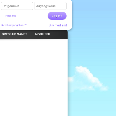
Brugernavn
Adgangskode
Husk mig
Log ind
Glemt adgangskode?
Bliv medlem!
DRESS UP GAMES
MOBILSPIL