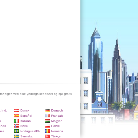
 for piger med dine yndlings kendisser og spil gratis
 Ind.
Dansk
Deutsch
Español
Français
i
Italiano
Magyar
ands
Norsk
Polski
uês
Português/BR
Română
Svenska
Türkçe