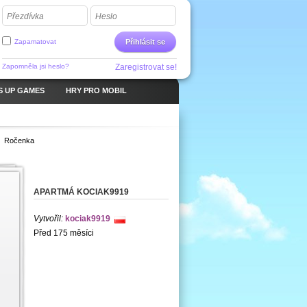
Přezdívka
Heslo
Zapamatovat
Přihlásit se
Zapomněla jsi heslo?
Zaregistrovat se!
S UP GAMES
HRY PRO MOBIL
Ročenka
APARTMÁ KOCIAK9919
Vytvořil:
kociak9919
Před 175 měsíci