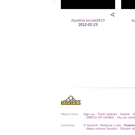
Apartmá kociak9919
A
2012-02-23
Hlavní menu
Sign up
Titulní stránka
Galerie
M
•
•
•
DRESS UP GAMES
Hry pro mobi
•
•
Informace
O Stardoll
Reklama u nás
Podmín
•
•
Mapa stránek Stardoll
Oficiální b
•
•