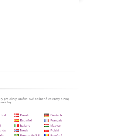
ry pro dívky, oblékni své oblíbené celebrity a hraj
hové hry.
 Ind.
Dansk
Deutsch
Español
Français
i
Italiano
Magyar
ands
Norsk
Polski
uês
Português/BR
Română