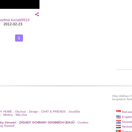
partmá kociak9919
2012-02-23
1
Hraj oblékací h
bezplatné flas
Y HOME
Obchod
Design
CHAT & FRIENDS
Soutěže
Bahasa
•
•
•
•
l
Minihry
Můj účet
•
•
English
Hrvatsk
ky členství
ZÁSADY OCHRANY OSOBNÍCH ÚDAJŮ
Cookies
•
•
log Stardoll
Nederl
Portug