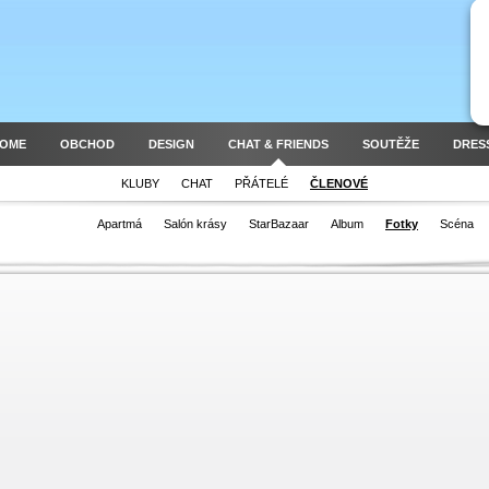
HOME
OBCHOD
DESIGN
CHAT & FRIENDS
SOUTĚŽE
DRES
KLUBY
CHAT
PŘÁTELÉ
ČLENOVÉ
Apartmá
Salón krásy
StarBazaar
Album
Fotky
Scéna