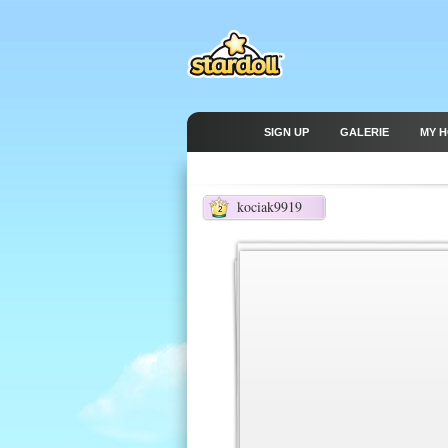
SIGN UP
GALERIE
MY 
kociak9919
2