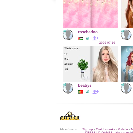
rosebedoo
2026-07-16
beatrys
Hlavní menu
Sign up
Titulní stránka
Galerie
M
•
•
•
DRESS UP GAMES
Hry pro mobi
•
•