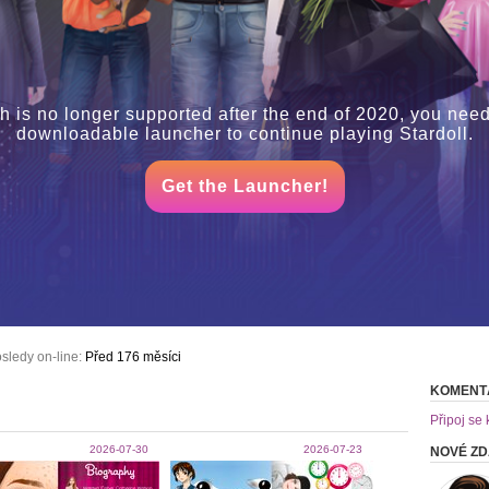
h is no longer supported after the end of 2020, you need
downloadable launcher to continue playing Stardoll.
Get the Launcher!
sledy on-line:
Před 176 měsíci
KOMENT
Připoj se 
2026-07-30
2026-07-23
NOVÉ Z