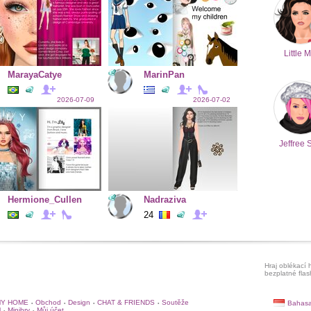
Little M
MarayaCatye
MarinPan
2026-07-09
2026-07-02
Jeffree 
Hermione_Cullen
Nadraziva
24
Hraj oblékací h
bezplatné flas
Y HOME
Obchod
Design
CHAT & FRIENDS
Soutěže
Bahasa
•
•
•
•
l
Minihry
Můj účet
•
•