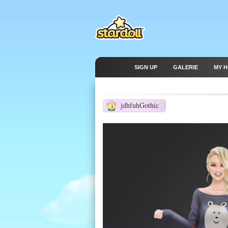
SIGN UP
GALERIE
MY 
jdhfuhGothic
1