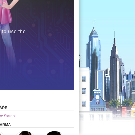
 to use the
ÁŘE
ke Stardoll
DARMA