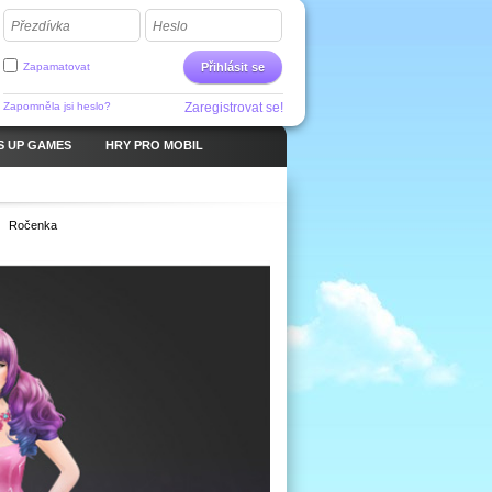
Přezdívka
Heslo
Zapamatovat
Přihlásit se
Zapomněla jsi heslo?
Zaregistrovat se!
S UP GAMES
HRY PRO MOBIL
Ročenka