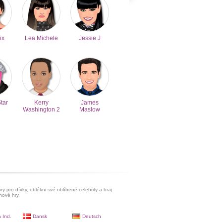
ix
Lea Michele
Jessie J
Star
Kerry
James
Washington 2
Maslow
ry pro dívky, oblékni své oblíbené celebrity a hraj
hové hry.
 Ind.
Dansk
Deutsch