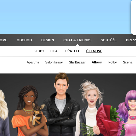
HOME
OBCHOD
DESIGN
CHAT & FRIENDS
SOUTĚŽE
DRES
KLUBY
CHAT
PŘÁTELÉ
ČLENOVÉ
Apartmá
Salón krásy
StarBazaar
Album
Fotky
Scéna