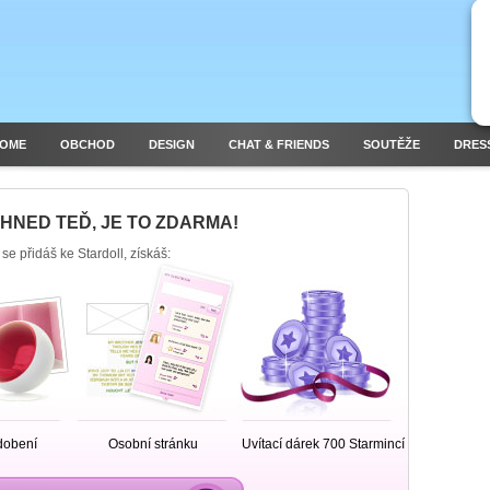
HOME
OBCHOD
DESIGN
CHAT & FRIENDS
SOUTĚŽE
DRES
 HNED TEĎ, JE TO ZDARMA!
se přidáš ke Stardoll, získáš:
dobení
Osobní stránku
Uvítací dárek 700 Starmincí