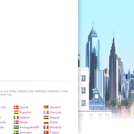
ry pro dívky, oblékni své oblíbené celebrity a hraj
hové hry.
 Ind.
Dansk
Deutsch
Español
Français
i
Italiano
Magyar
ands
Norsk
Polski
uês
Português/BR
Română
Svenska
Türkçe