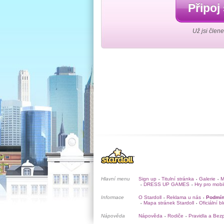
Připoj
Už jsi člen
Hlavní menu
Sign up
Titulní stránka
Galerie
M
•
•
•
DRESS UP GAMES
Hry pro mobi
•
•
Informace
O Stardoll
Reklama u nás
Podmín
•
•
Mapa stránek Stardoll
Oficiální b
•
•
Nápověda
Nápověda
Rodiče
Pravidla a Bez
•
•