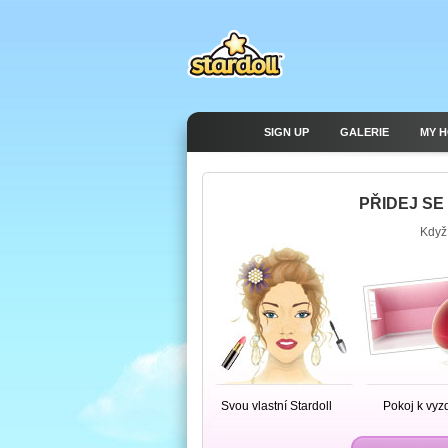
SIGN UP
GALERIE
MY 
PŘIDEJ SE
Když 
Svou vlastní Stardoll
Pokoj k vyz