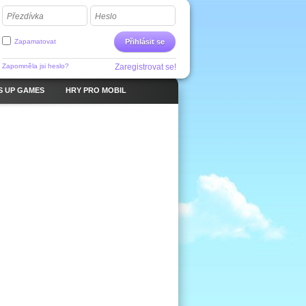
Přezdívka
Heslo
Zapamatovat
Přihlásit se
Zapomněla jsi heslo?
Zaregistrovat se!
S UP GAMES
HRY PRO MOBIL