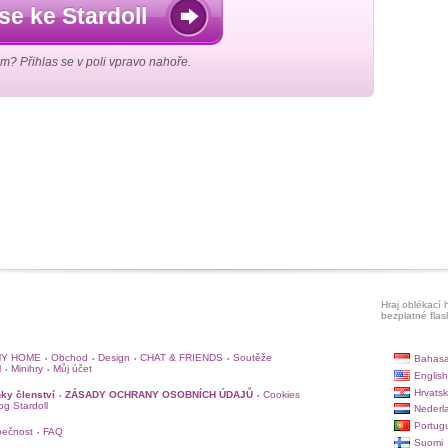
 se ke Stardoll
em? Přihlas se v poli vpravo nahoře.
Hraj oblékací h
bezplatné flas
Y HOME
Obchod
Design
CHAT & FRIENDS
Soutěže
Bahasa
•
•
•
•
l
Minihry
Můj účet
•
•
English
Hrvatsk
ky členství
ZÁSADY OCHRANY OSOBNÍCH ÚDAJŮ
Cookies
•
•
log Stardoll
Nederl
Portug
pečnost
FAQ
•
Suomi