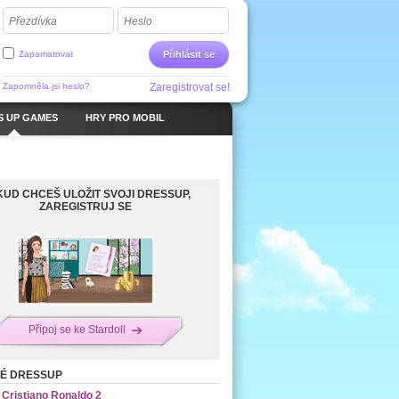
Přezdívka
Heslo
Zapamatovat
Přihlásit se
Zapomněla jsi heslo?
Zaregistrovat se!
S UP GAMES
HRY PRO MOBIL
UD CHCEŠ ULOŽIT SVOJI DRESSUP,
ZAREGISTRUJ SE
Připoj se ke Stardoll
NÉ DRESSUP
Cristiano Ronaldo 2