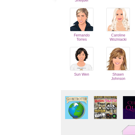
Sneijder
Fernando
Caroline
Torres
Wozniacki
Sun Wen
Shawn
Johnson