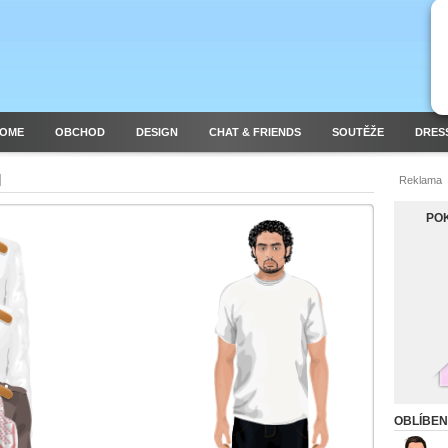
HOME
OBCHOD
DESIGN
CHAT & FRIENDS
SOUTĚŽE
DRES
I
Reklama
POK
OBLÍBE