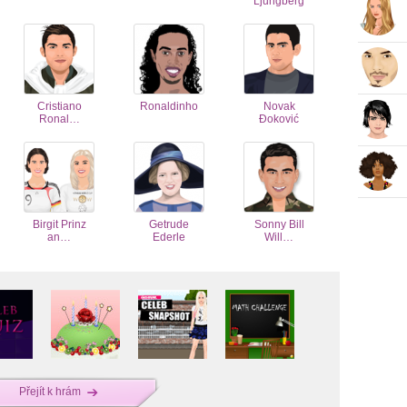
Ljungberg
Cristiano
Ronaldinho
Novak
Ronal…
Đoković
Birgit Prinz
Getrude
Sonny Bill
an…
Ederle
Will…
Přejít k hrám