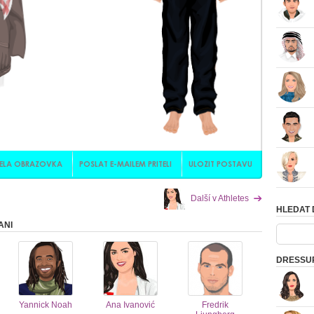
Další v Athletes
HLEDAT
ANI
DRESSUP,
Yannick Noah
Ana Ivanović
Fredrik