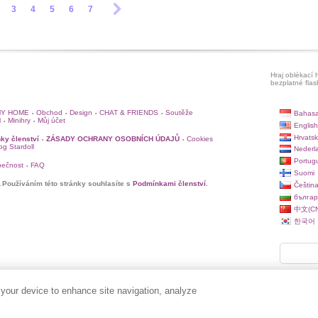
3
4
5
6
7
Hraj oblékací h
bezplatné flas
Y HOME
Obchod
Design
CHAT & FRIENDS
Soutěže
Bahasa
•
•
•
•
l
Minihry
Můj účet
•
•
English
Hrvatsk
ky členství
ZÁSADY OCHRANY OSOBNÍCH ÚDAJŮ
Cookies
•
•
log Stardoll
Nederl
Portug
pečnost
FAQ
•
Suomi
.
Používáním této stránky souhlasíte s
Podmínkami členství
.
Češtin
българ
中文(CN
한국어
 your device to enhance site navigation, analyze