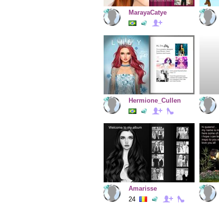
MarayaCatye
Hermione_Cullen
Amarisse
24