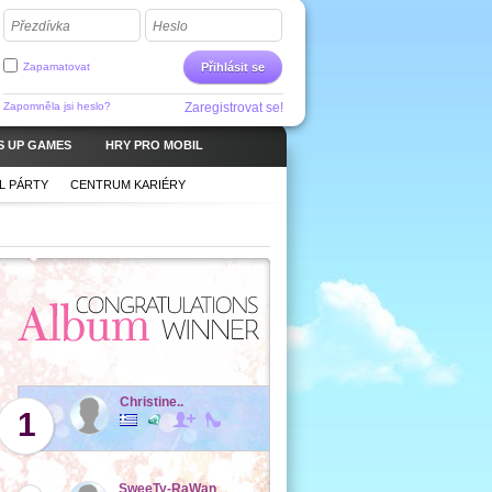
Přezdívka
Heslo
Zapamatovat
Přihlásit se
Zapomněla jsi heslo?
Zaregistrovat se!
S UP GAMES
HRY PRO MOBIL
L PÁRTY
CENTRUM KARIÉRY
Christine..
1
SweeTy-RaWan