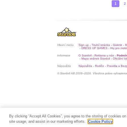
1
2
Hlavní menu
Sign up
Titulní stránka
Galerie
M
•
•
•
DRESS UP GAMES
Hry pro mobi
•
•
Informace
O Stardoll
Reklama u nás
Podmín
•
•
Mapa stránek Stardoll
Oficiální b
•
•
Nápověda
Nápověda
Rodiče
Pravidla a Bez
•
•
© Stardoll AB 2006–2026. Všechna práva vyhrazena
By clicking “Accept All Cookies”, you agree to the storing of cookies on
site usage, and assist in our marketing efforts.
Cookie Policy