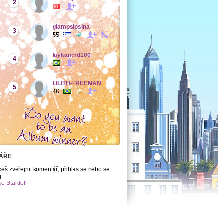
2
glampsipsina
3
55
laykanerd100
4
LILITH-FREEMAN
5
46
ÁŘE
eš zveřejnit komentář, přihlas se nebo se
j.
ke Stardoll