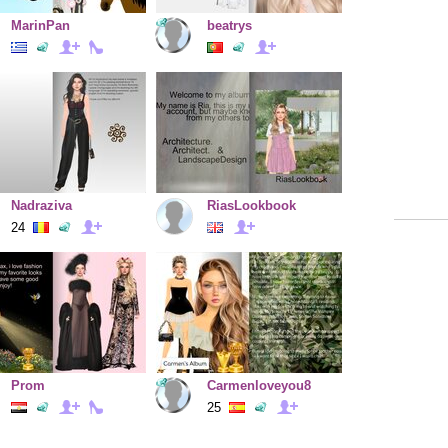
MarinPan
beatrys
Nadraziva
RiasLookbook
24
Prom
Carmenloveyou8
25