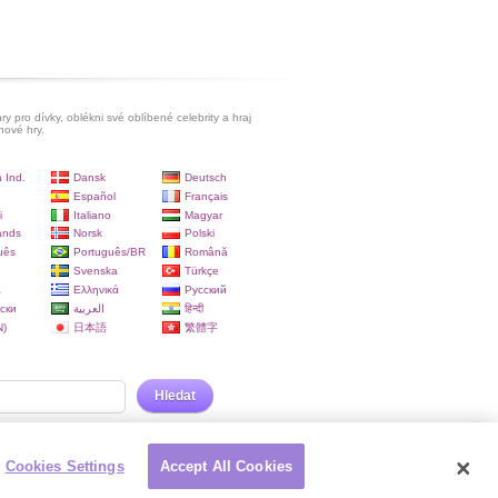
ry pro dívky, oblékni své oblíbené celebrity a hraj
hové hry.
 Ind.
Dansk
Deutsch
Español
Français
i
Italiano
Magyar
ands
Norsk
Polski
uês
Português/BR
Română
Svenska
Türkçe
a
Ελληνικά
Русский
ски
العربية
हिन्दी
)
日本語
繁體字
Hledat
Cookies Settings
Accept All Cookies