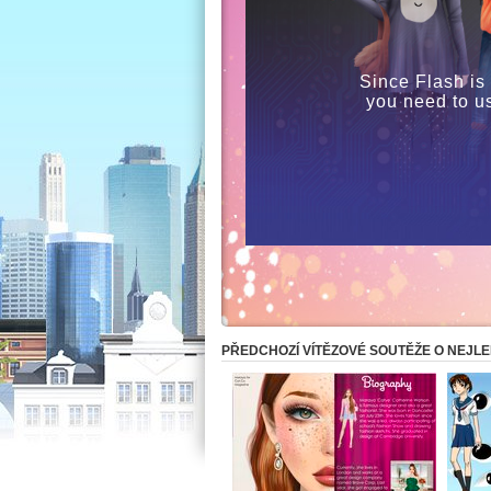
Since Flash is
you need to u
PŘEDCHOZÍ VÍTĚZOVÉ SOUTĚŽE O NEJLE