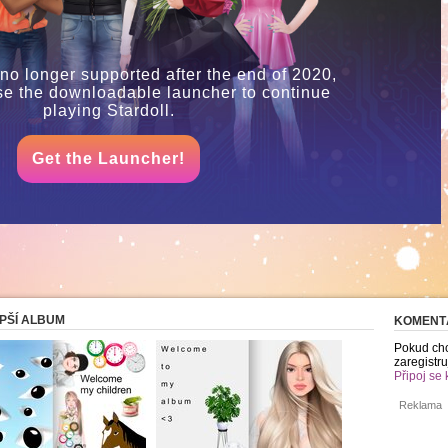
 no longer supported after the end of 2020,
se the downloadable launcher to continue
playing Stardoll.
Get the Launcher!
PŠÍ ALBUM
KOMENT
Pokud chc
zaregistru
Připoj se 
Reklama